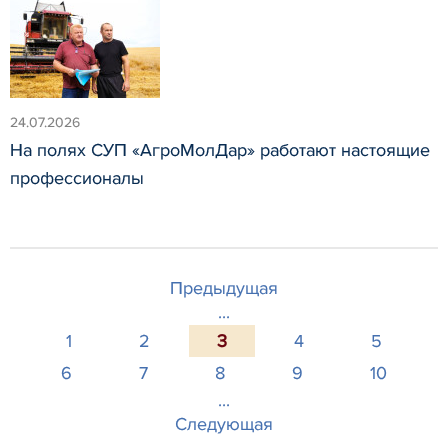
24.07.2026
На полях СУП «АгроМолДар» работают настоящие
профессионалы
Предыдущая
...
1
2
3
4
5
6
7
8
9
10
...
Следующая