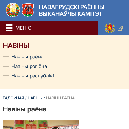
НАВАГРУДСКІ РАЁННЫ
ВЫКАНАЎЧЫ КАМІТЭТ
НАВIНЫ
Навiны раёна
Навiны рэгiёна
Навiны рэспублiкi
ГАЛОЎНАЯ
/
НАВIНЫ
/
НАВIНЫ РАЁНА
Навiны раёна