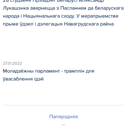
Лукашэнка звернецца з Пасланнем да беларускага
народа і Нацыянальнага сходу. У мерапрыемстве
прыме ўдзел і дэлегацыя Навагрудскага раёна
27.01.2022
Моладзёжны парламент - трамплін для
ўвасаблення ідэй
Папярэдняя
...