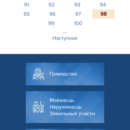
91
92
93
94
95
96
97
98
99
100
...
Наступная
Грамадства
Маёмасць.
Нерухомасць.
Зямельныя ўчасткі