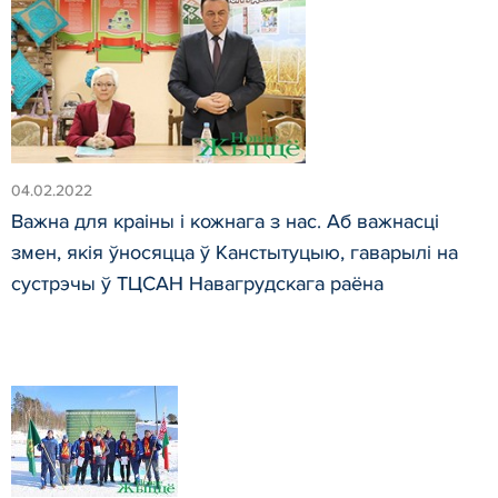
04.02.2022
Важна для краіны і кожнага з нас. Аб важнасці
змен, якія ўносяцца ў Канстытуцыю, гаварылі на
сустрэчы ў ТЦСАН Навагрудскага раёна