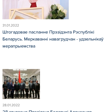
31.01.2022
Штогадовае пасланне Прэзідэнта Рэспублікі
Беларусь. Меркаванні навагрудчан - удзельнікаў
мерапрыемства
28.01.2022
28 студзеня Прэзідэнт Беларусі Аляксандр