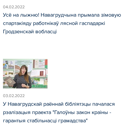
04.02.2022
Усё на лыжню! Навагрудчына прымала зімовую
спартакіяду работнікаў лясной гаспадаркі
Гродзенскай вобласці
03.02.2022
У Навагрудскай раённай бібліятэцы пачалася
рэалізацыя праекта "Галоўны закон краіны -
гарантыя стабільнасці грамадства"