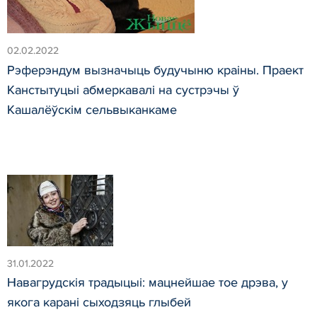
02.02.2022
Рэферэндум вызначыць будучыню краіны. Праект
Канстытуцыі абмеркавалі на сустрэчы ў
Кашалёўскім сельвыканкаме
31.01.2022
Навагрудскія традыцыі: мацнейшае тое дрэва, у
якога карані сыходзяць глыбей