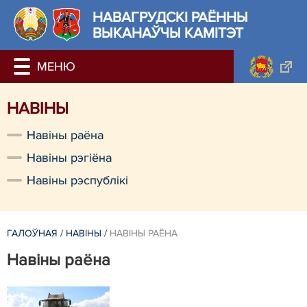
НАВАГРУДСКІ РАЁННЫ
ВЫКАНАЎЧЫ КАМІТЭТ
НАВIНЫ
Навiны раёна
Навiны рэгiёна
Навiны рэспублiкi
ГАЛОЎНАЯ
/
НАВIНЫ
/
НАВIНЫ РАЁНА
Навiны раёна