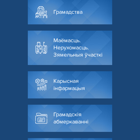
Грамадства
Маёмасць.
Нерухомасць.
Зямельныя ўчасткі
Карысная
інфармацыя
Грамадскія
абмеркаванні