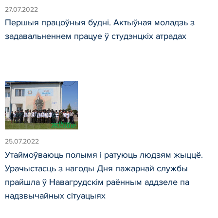
27.07.2022
Першыя працоўныя будні. Актыўная моладзь з
задавальненнем працуе ў студэнцкіх атрадах
25.07.2022
Утаймоўваюць полымя і ратуюць людзям жыццё.
Урачыстасць з нагоды Дня пажарнай службы
прайшла ў Навагрудскім раённым аддзеле па
надзвычайных сітуацыях