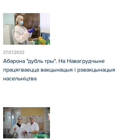
27.07.2022
Абарона "дубль тры". На Навагрудчыне
працягваецца вакцынацыя і рэвакцынацыя
насельніцтва