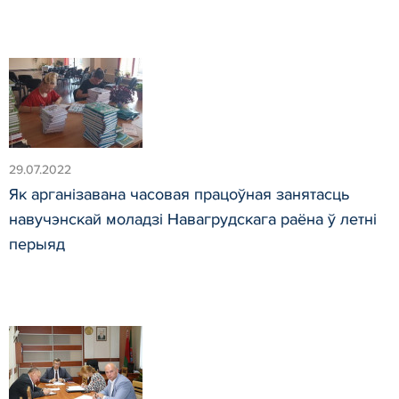
29.07.2022
Як арганізавана часовая працоўная занятасць
навучэнскай моладзі Навагрудскага раёна ў летні
перыяд