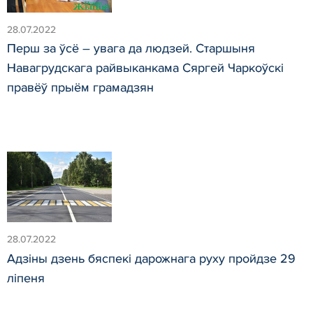
28.07.2022
Перш за ўсё – увага да людзей. Старшыня
Навагрудскага райвыканкама Сяргей Чаркоўскі
правёў прыём грамадзян
28.07.2022
Адзіны дзень бяспекі дарожнага руху пройдзе 29
ліпеня