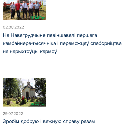
02.08.2022
На Навагрудчыне павіншавалі першага
камбайнера-тысячніка і пераможцаў спаборніцтва
на нарыхтоўцы кармоў
29.07.2022
Зробім добрую і важную справу разам