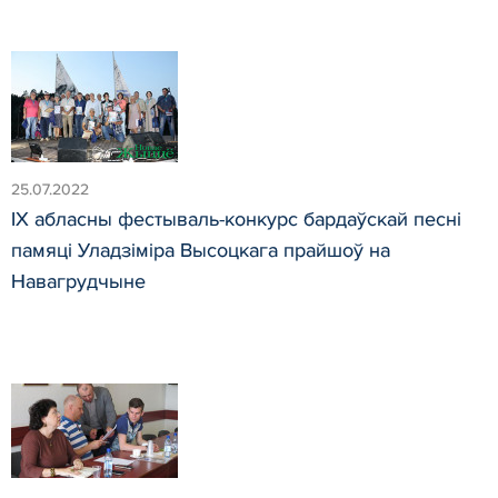
25.07.2022
ІХ абласны фестываль-конкурс бардаўскай песні
памяці Уладзіміра Высоцкага прайшоў на
Навагрудчыне