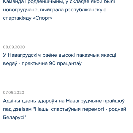
Каманда Гродзеншчыны, у складзе якой былі і
новогрудчане, выйграла рэспубліканскую
спартакіяду «Спорт»
08.09.2020
У Навагрудскім раёне высокі паказчык якасці
ведаў - практычна 90 працэнтаў
07.09.2020
Адзіны дзень здароўя на Навагрудчыне прайшоў
пад дэвізам "Нашы спартыўныя перемогі - роднай
Беларусі"