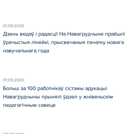
01.09.2020
Дзень ведаў і радасці! На Навагрудчыне прайшлі
ўрачыстыя лінейкі, прысвечаныя пачатку новага
навучальнага года
01.09.2020
Больш за 100 работнікаў сістэмы адукацыі
Навагрудчыны прынялі ўдзел у жнівеньскім
педагагічным савеце