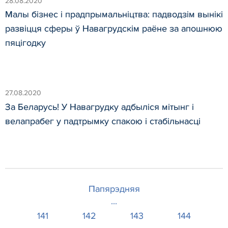
28.08.2020
Малы бізнес і прадпрымальніцтва: падводзім вынікі
развіцця сферы ў Навагрудскім раёне за апошнюю
пяцігодку
27.08.2020
За Беларусь! У Навагрудку адбыліся мітынг і
велапрабег у падтрымку спакою і стабільнасці
Папярэдняя
...
141
142
143
144