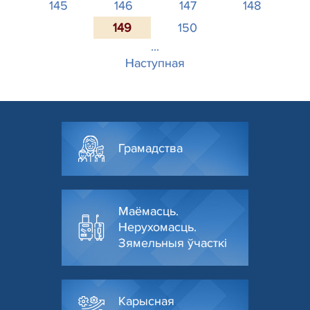
145
146
147
148
149
150
...
Наступная
Грамадства
Маёмасць.
Нерухомасць.
Зямельныя ўчасткі
Карысная