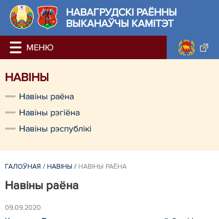
НАВАГРУДСКІ РАЁННЫ
ВЫКАНАЎЧЫ КАМІТЭТ
НАВIНЫ
Навiны раёна
Навiны рэгiёна
Навiны рэспублiкi
ГАЛОЎНАЯ
/
НАВIНЫ
/
НАВIНЫ РАЁНА
Навiны раёна
09.09.2020