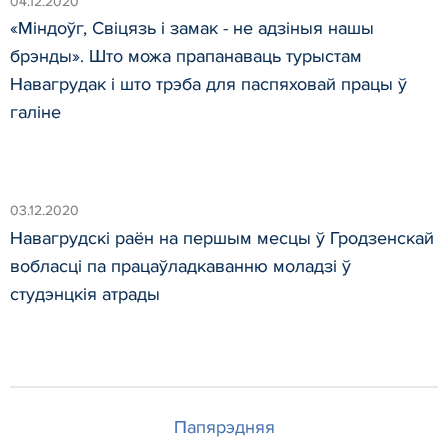
04.12.2020
«Міндоўг, Свіцязь і замак - не адзіныя нашы
брэнды». Што можа прапанаваць турыстам
Навагрудак і што трэба для паспяховай працы ў
галіне
03.12.2020
Навагрудскі раён на першым месцы ў Гродзенскай
вобласці па працаўладкаванню моладзі ў
студэнцкія атрады
Папярэдняя