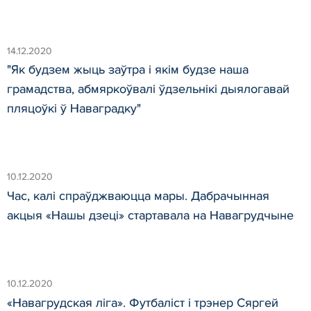
14.12.2020
"Як будзем жыць заўтра і якім будзе наша
грамадства, абмяркоўвалі ўдзельнікі дыялогавай
пляцоўкі ў Наваградку"
10.12.2020
Час, калі спраўджваюцца мары. Дабрачынная
акцыя «Нашы дзеці» стартавала на Навагрудчыне
10.12.2020
«Навагрудская ліга». Футбаліст і трэнер Сяргей