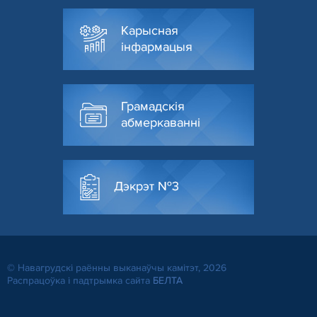
Карысная
інфармацыя
Грамадскія
абмеркаванні
Дэкрэт №3
© Навагрудскі раённы выканаўчы камітэт, 2026
Распрацоўка і падтрымка сайта
БЕЛТА