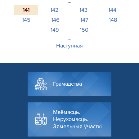
...
141
142
143
144
145
146
147
148
149
150
...
Наступная
Грамадства
Маёмасць.
Нерухомасць.
Зямельныя ўчасткі