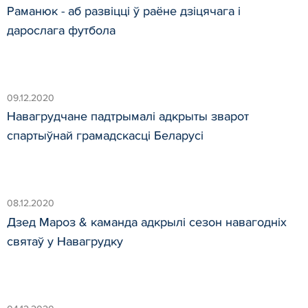
Раманюк - аб развіцці ў раёне дзіцячага і
дарослага футбола
09.12.2020
Навагрудчане падтрымалі адкрыты зварот
спартыўнай грамадскасці Беларусі
08.12.2020
Дзед Мароз & каманда адкрылі сезон навагодніх
святаў у Навагрудку