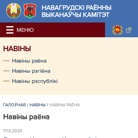
НАВАГРУДСКІ РАЁННЫ
ВЫКАНАЎЧЫ КАМІТЭТ
НАВIНЫ
Навiны раёна
Навiны рэгiёна
Навiны рэспублiкi
ГАЛОЎНАЯ
/
НАВIНЫ
/
НАВIНЫ РАЁНА
Навiны раёна
17.12.2020