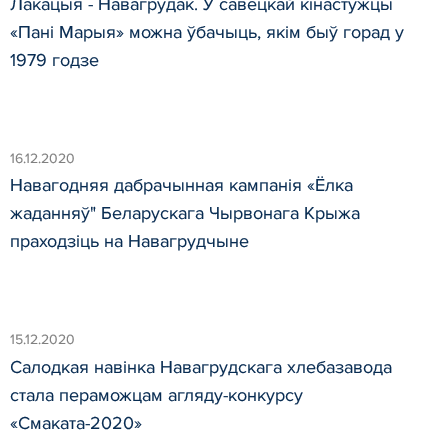
Лакацыя - Навагрудак. У савецкай кінастужцы
«Пані Марыя» можна ўбачыць, якім быў горад у
1979 годзе
16.12.2020
Навагодняя дабрачынная кампанія «Ёлка
жаданняў" Беларускага Чырвонага Крыжа
праходзіць на Навагрудчыне
15.12.2020
Салодкая навінка Навагрудскага хлебазавода
стала пераможцам агляду-конкурсу
«Смаката-2020»