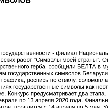
ИМВОЛОВ
государственности - филиал Националь
ческих работ "Символы моей страны". О
арственного герба, сообщили БЕЛТА в м
ем государственных символов Беларуси
 графика, роспись по стеклу, соломопла
ениях государственные символы как нео
ее. Конкурс предусматривает два этапа.
евраля по 13 апреля 2020 года. Финальн
тов, продлится с 14 апреля по 5 мая. У