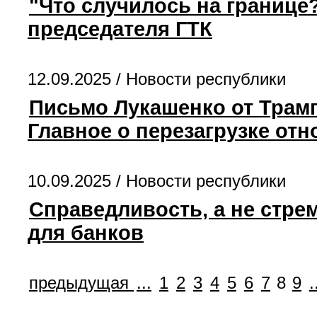
"Что случилось на границе
председателя ГТК
12.09.2025 /
Новости республики
Письмо Лукашенко от Трамп
Главное о перезагрузке от
10.09.2025 /
Новости республики
Справедливость, а не стре
для банков
предыдущая
...
1
2
3
4
5
6
7
8
9
.