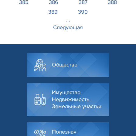
385
386
387
388
389
390
...
Следующая
Общество
Имущество.
Недвижимость.
Земельные участки
Полезная