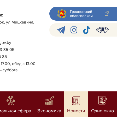
Гродненский
а:
облисполком
ок, ул.Мицкевича,
gov.by
-3-35-05
5-85
-17.00, обед с 13.00
– суббота,
иальная сфера
Экономика
Новости
Одно окно