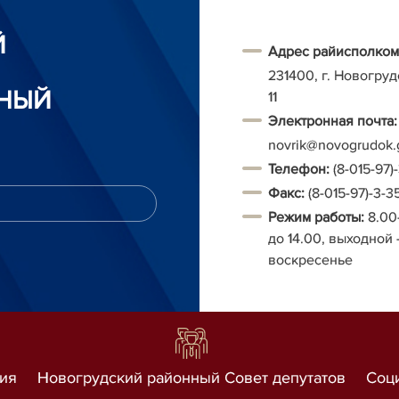
Й
Адрес райисполком
231400, г. Новогруд
НЫЙ
11
Электронная почта:
novrik@novogrudok.
Т
елефон:
(8-015-97)
Факс:
(8-015-97)-3-3
Режим работы:
8.00
до 14.00, выходной 
воскресенье
ия
Новогрудский районный Совет депутатов
Соц