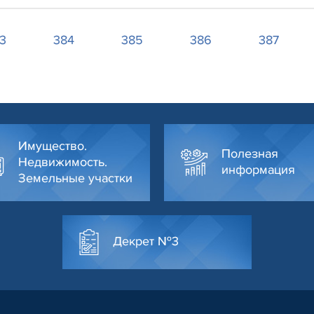
3
384
385
386
387
Имущество.
Полезная
Недвижимость.
информация
Земельные участки
Декрет №3