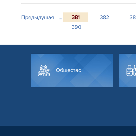
Предыдущая
...
381
382
38
390
Общество