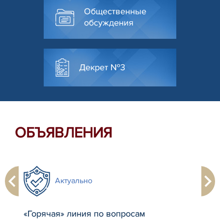
Общественные
обсуждения
Декрет №3
ОБЪЯВЛЕНИЯ
Актуально
«Горячая» линия по вопросам
"Пр