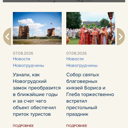
06.
Нов
07.08.2026
07.08.2026
Новости
Новости
Как
Новогрудчины
Новогрудчины
шк
Узнали, как
Собор святых
жду
ают
Новогрудский
благоверных
сен
замок преобразится
князей Бориса и
рас
в ближайшие годы
Глеба торжественно
пра
и за счет чего
встретил
объект обеспечил
престольный
ПОД
приток туристов
праздник
ПОДРОБНЕЕ
ПОДРОБНЕЕ