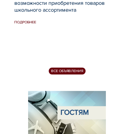
возможности приобретения товаров
пре
школьного ассортимента
рай
Чар
ПОДРОБНЕЕ
ПОД
ВСЕ ОБЪЯВЛЕНИЯ
ГОСТЯМ