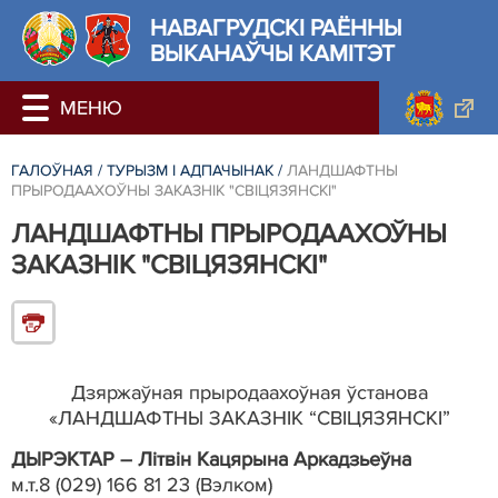
НАВАГРУДСКІ РАЁННЫ
ВЫКАНАЎЧЫ КАМІТЭТ
ГАЛОЎНАЯ
/
ТУРЫЗМ І АДПАЧЫНАК
/
ЛАНДШАФТНЫ
ПРЫРОДААХОЎНЫ ЗАКАЗНІК "СВІЦЯЗЯНСКІ"
ЛАНДШАФТНЫ ПРЫРОДААХОЎНЫ
ЗАКАЗНІК "СВІЦЯЗЯНСКІ"
Дзяржаўная прыродаахоўная ўстанова
«ЛАНДШАФТНЫ ЗАКАЗНІК “СВІЦЯЗЯНСКІ”
ДЫРЭКТАР –
Літвін Кацярына Аркадзьеўна
м.т.8 (029) 166 81 23 (Вэлком)