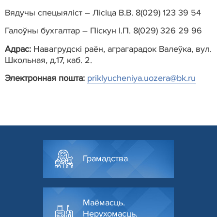
Вядучы спецыяліст – Лісіца В.В. 8(029) 123 39 54
Галоўны бухгалтар – Піскун І.П. 8(029) 326 29 96
Адрас:
Навагрудскі раён, аграгарадок Валеўка, вул.
Школьная, д.17, каб. 2.
Электронная пошта:
priklyucheniya.uozera@bk.ru
Грамадства
Маёмасць.
Нерухомасць.