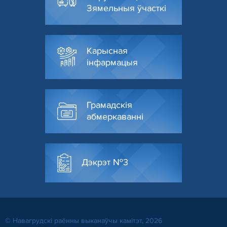
Зямельныя ўчасткі
Карысная
інфармацыя
Грамадскія
абмеркаванні
Дэкрэт №3
© Навагрудскі раённы выканаўчы камітэт, 2026