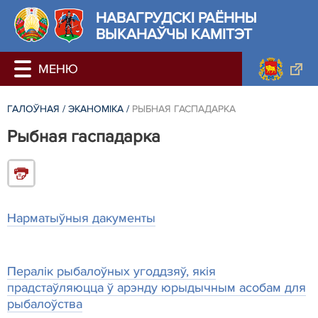
НАВАГРУДСКІ РАЁННЫ
ВЫКАНАЎЧЫ КАМІТЭТ
ГАЛОЎНАЯ
/
ЭКАНОМІКА
/
РЫБНАЯ ГАСПАДАРКА
Рыбная гаспадарка
Нарматыўныя дакументы
Пералік рыбалоўных угоддзяў, якія
прадстаўляюцца ў арэнду юрыдычным асобам для
рыбалоўства