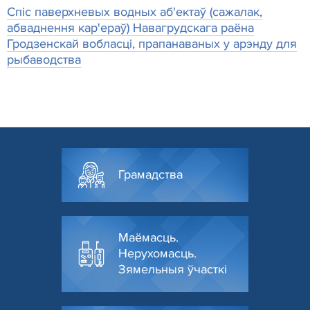
Спіс паверхневых водных аб'ектаў (сажалак,
абваднення кар'ераў) Навагрудскага раёна
Гродзенскай вобласці, прапанаваных у арэнду для
рыбаводства
Грамадства
Маёмасць.
Нерухомасць.
Зямельныя ўчасткі