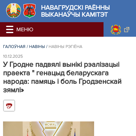
НАВАГРУДСКІ РАЁННЫ
ВЫКАНАЎЧЫ КАМІТЭТ
ГАЛОЎНАЯ
/
НАВIНЫ
/
НАВIНЫ РЭГIЁНА
10.12.2025
У Гродне падвялі вынікі рэалізацыі
праекта " генацыд беларускага
народа: памяць і боль Гродзенскай
зямлі»