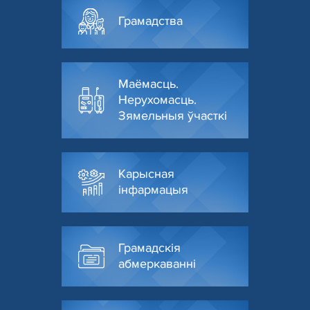
Грамадства
Маёмасць.
Нерухомасць.
Зямельныя ўчасткі
Карысная
інфармацыя
Грамадскія
абмеркаванні