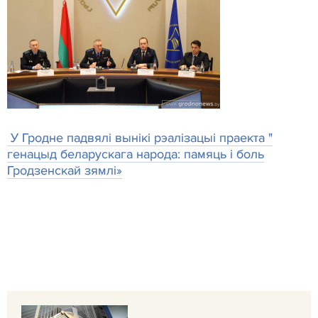
У Гродне падвялі вынікі рэалізацыі праекта "
генацыд беларускага народа: памяць і боль
Гродзенскай зямлі»