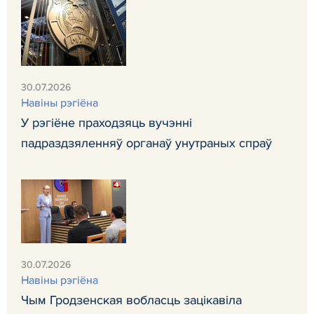
30.07.2026
Навiны рэгiёна
У рэгіёне праходзяць вучэнні
падраздзяленняў органаў унутраных спраў
30.07.2026
Навiны рэгiёна
Чым Гродзенская вобласць зацікавіла