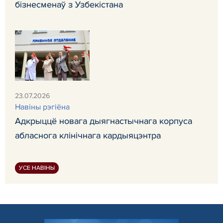
бізнесменаў з Узбекістана
23.07.2026
Навiны рэгiёна
Адкрыццё новага дыягнастычнага корпуса
абласнога клінічнага кардыяцэнтра
УСЕ НАВІНЫ