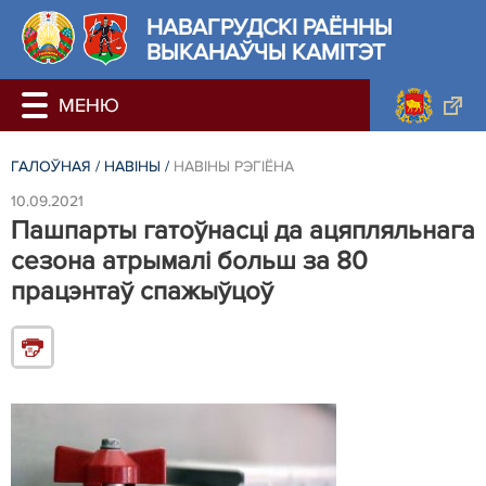
НАВАГРУДСКІ РАЁННЫ
ВЫКАНАЎЧЫ КАМІТЭТ
ГАЛОЎНАЯ
/
НАВIНЫ
/
НАВIНЫ РЭГIЁНА
10.09.2021
Пашпарты гатоўнасці да ацяпляльнага
сезона атрымалі больш за 80
працэнтаў спажыўцоў