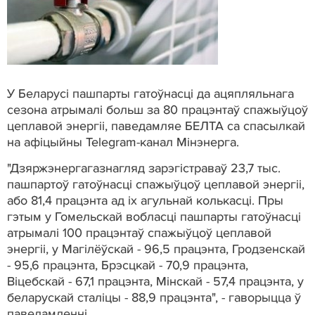
У Беларусі пашпарты гатоўнасці да ацяпляльнага
сезона атрымалі больш за 80 працэнтаў спажыўцоў
цеплавой энергіі, паведамляе БЕЛТА са спасылкай
на афіцыйны Telegram-канал Мінэнерга.
"Дзяржэнергагазнагляд зарэгістраваў 23,7 тыс.
пашпартоў гатоўнасці спажыўцоў цеплавой энергіі,
або 81,4 працэнта ад іх агульнай колькасці. Пры
гэтым у Гомельскай вобласці пашпарты гатоўнасці
атрымалі 100 працэнтаў спажыўцоў цеплавой
энергіі, у Магілёўскай - 96,5 працэнта, Гродзенскай
- 95,6 працэнта, Брэсцкай - 70,9 працэнта,
Віцебскай - 67,1 працэнта, Мінскай - 57,4 працэнта, у
беларускай сталіцы - 88,9 працэнта", - гаворыцца ў
паведамленні.