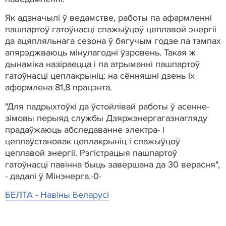
Як адзначылі ў ведамстве, работы па афармленні
пашпартоў гатоўнасці спажыўцоў цеплавой энергіі
да ацяпляльнага сезона ў бягучым годзе па тэмпах
апярэджваюць мінулагодні ўзровень. Такая ж
дынаміка назіраецца і па атрыманні пашпартоў
гатоўнасці цеплакрыніц: на сённяшні дзень іх
аформлена 81,8 працэнта.
"Для падрыхтоўкі да ўстойлівай работы ў асенне-
зімовы перыяд службы Дзяржэнергагазнагляду
прадаўжаюць абследаванне электра- і
цеплаўстановак цеплакрыніц і спажыўцоў
цеплавой энергіі. Рэгістрацыя пашпартоў
гатоўнасці павінна быць завершана да 30 верасня",
- дадалі ў Мінэнерга.-0-
БЕЛТА - Навiны Беларусi