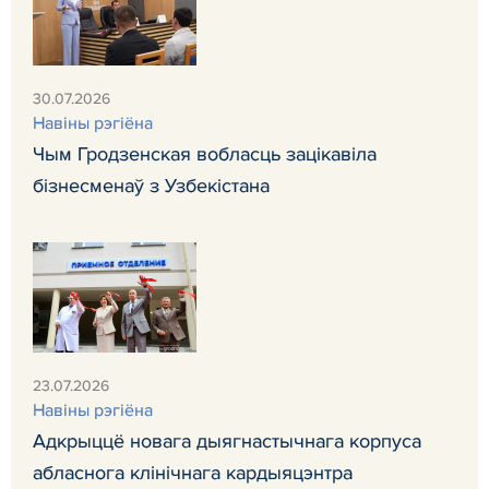
30.07.2026
Навiны рэгiёна
Чым Гродзенская вобласць зацікавіла
бізнесменаў з Узбекістана
23.07.2026
Навiны рэгiёна
Адкрыццё новага дыягнастычнага корпуса
абласнога клінічнага кардыяцэнтра