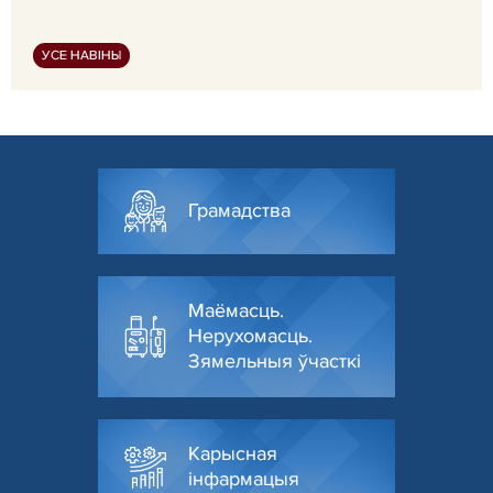
УСЕ НАВІНЫ
Грамадства
Маёмасць.
Нерухомасць.
Зямельныя ўчасткі
Карысная
інфармацыя