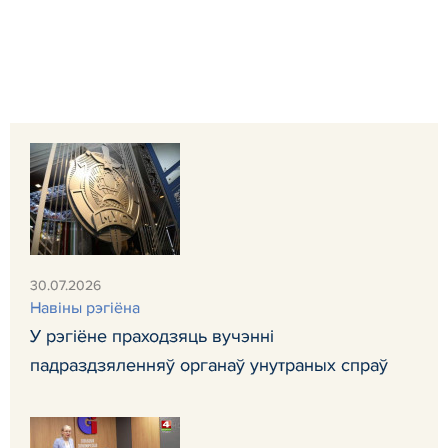
30.07.2026
Навiны рэгiёна
У рэгіёне праходзяць вучэнні
падраздзяленняў органаў унутраных спраў