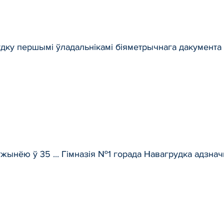
дку першымі ўладальнікамі біяметрычнага дакумента с
жынёю ў 35 ... Гімназія №1 горада Навагрудка адзна