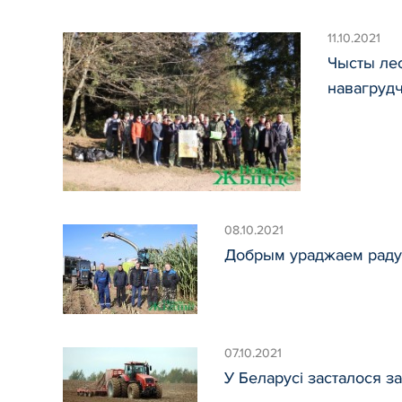
11.10.2021
Чысты лес
навагруд
08.10.2021
Добрым ураджаем радуе
07.10.2021
У Беларусі засталося з