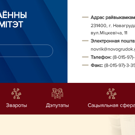
РАЁННЫ
Адрас райвыкамкам
МІТЭТ
231400, г. Навагруд
вул.Міцкевіча, 11
Электронная пошта
novrik@novogrudok.
Тэ
лефон:
(8-015-97)
Факс:
(8-015-97)-3-3
Звароты
Дэпутаты
Сацыяльная сфер