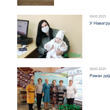
06.10.2021
У Навагру
06.10.2021
Раман даў