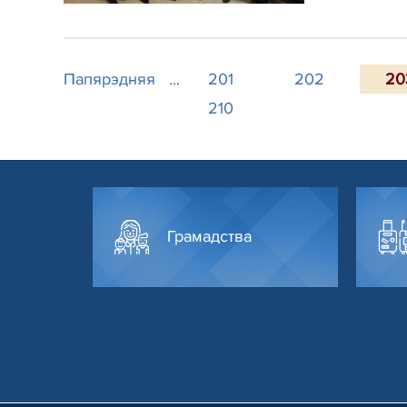
Папярэдняя
...
201
202
20
210
Грамадства