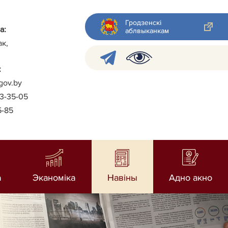
Гродзенскі
а:
аблвыканкам
ак,
:
gov.by
-3-35-05
5-85
а
Эканоміка
Навiны
Адно акно