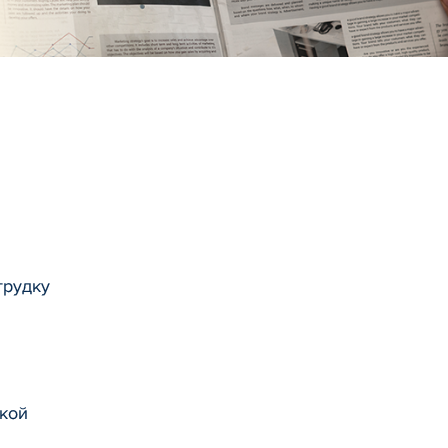
грудку
акой