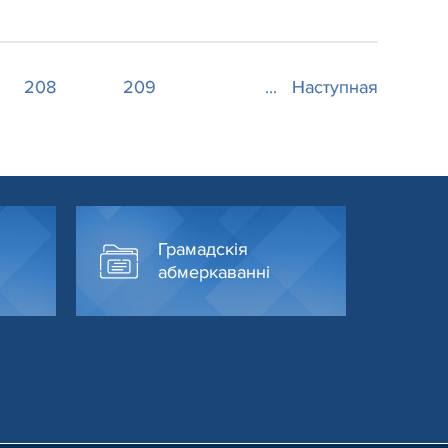
208
209
...
Наступная
Грамадскія
абмеркаванні