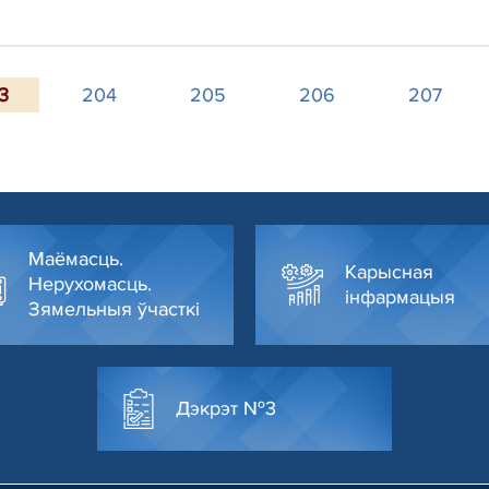
3
204
205
206
207
Маёмасць.
Карысная
Нерухомасць.
інфармацыя
Зямельныя ўчасткі
Дэкрэт №3