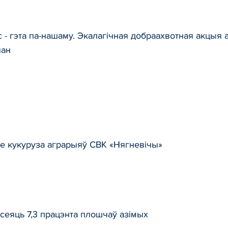
 - гэта па-нашаму. Экалагічная добраахвотная акцыя
чан
 кукуруза аграрыяў СВК «Нягневічы»
асеяць 7,3 працэнта плошчаў азімых