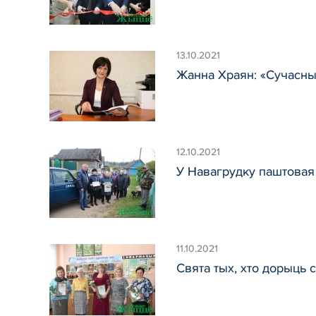
13.10.2021
Жанна Храян: «Сучасны н
12.10.2021
У Навагрудку паштовая
11.10.2021
Свята тых, хто дорыць с