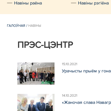
Навiны раёна
Навiны рэгiёна
ГАЛОЎНАЯ
/
НАВIНЫ
ПРЭС-ЦЭНТР
15.10.2021
Урачысты прыём у гона
14.10.2021
«Жаночая слава Навагр