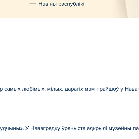
Навiны рэспублiкi
р самых любімых, мілых, дарагіх мам прайшоў у Нава
удчыны». У Наваградку ўрачыста адкрылі музейны п