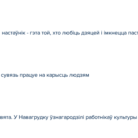
астаўнік - гэта той, хто любіць дзяцей і імкнецца па
 сувязь працуе на карысць людзям
вята. У Навагрудку ўзнагародзілі работнікаў культуры