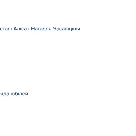
талі Аліса і Наталля Часавіціны
чыла юбілей