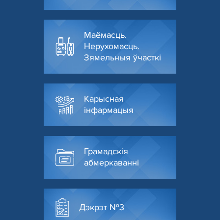
Маёмасць.
Нерухомасць.
Зямельныя ўчасткі
Карысная
інфармацыя
Грамадскія
абмеркаванні
Дэкрэт №3