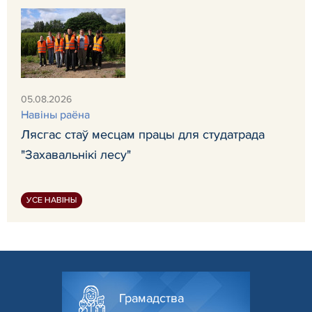
05.08.2026
Навiны раёна
Лясгас стаў месцам працы для студатрада
"Захавальнікі лесу"
УСЕ НАВІНЫ
Грамадства