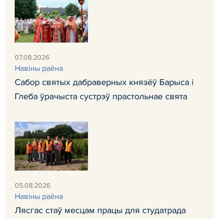
07.08.2026
Навiны раёна
Сабор святых дабраверных князёў Барыса і
Глеба ўрачыста сустрэў прастольнае свята
05.08.2026
Навiны раёна
Лясгас стаў месцам працы для студатрада