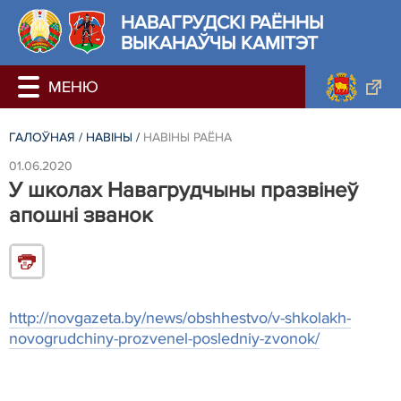
НАВАГРУДСКІ РАЁННЫ
ВЫКАНАЎЧЫ КАМІТЭТ
ГАЛОЎНАЯ
/
НАВIНЫ
/
НАВIНЫ РАЁНА
01.06.2020
У школах Навагрудчыны празвінеў
апошні званок
http://novgazeta.by/news/obshhestvo/v-shkolakh-
novogrudchiny-prozvenel-posledniy-zvonok/