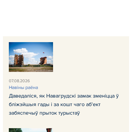
07.08.2026
Навiны раёна
Даведаліся, як Навагрудскі замак зменіцца ў
бліжэйшыя гады і за кошт чаго аб'ект
забяспечыў прыток турыстаў