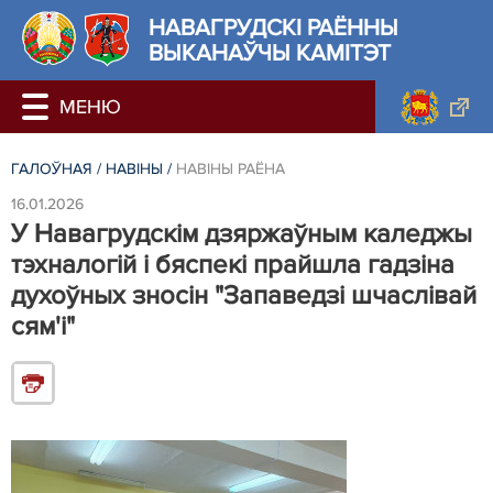
НАВАГРУДСКІ РАЁННЫ
ВЫКАНАЎЧЫ КАМІТЭТ
ГАЛОЎНАЯ
/
НАВIНЫ
/
НАВIНЫ РАЁНА
16.01.2026
У Навагрудскім дзяржаўным каледжы
тэхналогій і бяспекі прайшла гадзіна
духоўных зносін "Запаведзі шчаслівай
сям'і"