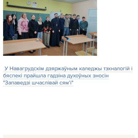
У Навагрудскім дзяржаўным каледжы тэхналогій і
бяспекі прайшла гадзіна духоўных зносін
"Запаведзі шчаслівай сям'і"