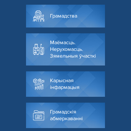
Грамадства
Маёмасць.
Нерухомасць.
Зямельныя ўчасткі
Карысная
інфармацыя
Грамадскія
абмеркаванні