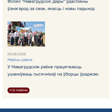
Філіял "Навагрудскія Дары" ўдастоены
ўзнагарод за смак, якасць і новы падыход
05.08.2026
Навiны раёна
У Навагрудскім раёне працягваюць
ушаноўваць тысячнікаў на ўборцы ўраджаю
УСЕ НАВІНЫ