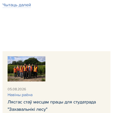
Чытаць далей
05.08.2026
Навiны раёна
Лясгас стаў месцам працы для студатрада
"Захавальнікі лесу"