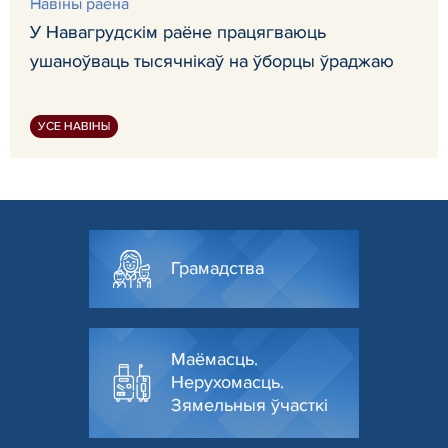
Навiны раёна
У Навагрудскім раёне працягваюць
ушаноўваць тысячнікаў на ўборцы ўраджаю
УСЕ НАВІНЫ
Грамадства
Маёмасць.
Нерухомасць.
Зямельныя ўчасткі