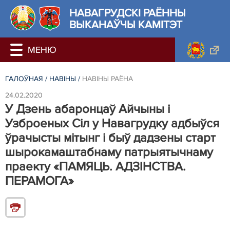
НАВАГРУДСКІ РАЁННЫ
ВЫКАНАЎЧЫ КАМІТЭТ
ГАЛОЎНАЯ
/
НАВIНЫ
/
НАВIНЫ РАЁНА
24.02.2020
У Дзень абаронцаў Айчыны і
Узброеных Сіл у Навагрудку адбыўся
ўрачысты мітынг і быў дадзены старт
шырокамаштабнаму патрыятычнаму
праекту «ПАМЯЦЬ. АДЗІНСТВА.
ПЕРАМОГА»