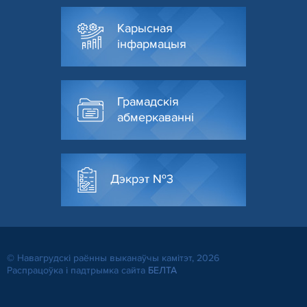
Карысная
інфармацыя
Грамадскія
абмеркаванні
Дэкрэт №3
© Навагрудскі раённы выканаўчы камітэт, 2026
Распрацоўка і падтрымка сайта
БЕЛТА