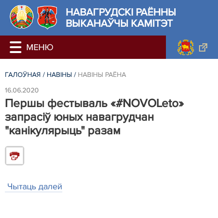
НАВАГРУДСКІ РАЁННЫ
ВЫКАНАЎЧЫ КАМІТЭТ
ГАЛОЎНАЯ
/
НАВIНЫ
/
НАВIНЫ РАЁНА
16.06.2020
Першы фестываль «#NOVOLeto»
запрасіў юных навагрудчан
"канікулярыць" разам
Чытаць далей