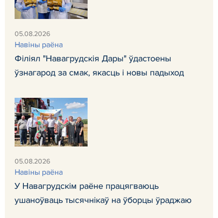
05.08.2026
Навiны раёна
Філіял "Навагрудскія Дары" ўдастоены
ўзнагарод за смак, якасць і новы падыход
05.08.2026
Навiны раёна
У Навагрудскім раёне працягваюць
ушаноўваць тысячнікаў на ўборцы ўраджаю