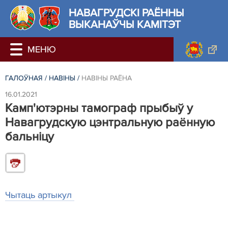
НАВАГРУДСКІ РАЁННЫ
ВЫКАНАЎЧЫ КАМІТЭТ
ГАЛОЎНАЯ
/
НАВIНЫ
/
НАВIНЫ РАЁНА
16.01.2021
Камп'ютэрны тамограф прыбыў у
Навагрудскую цэнтральную раённую
бальніцу
Чытаць артыкул