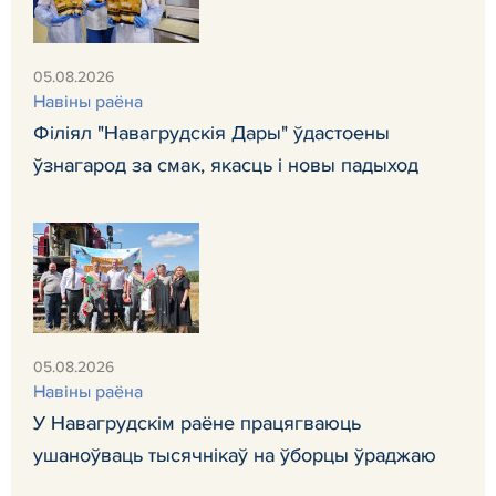
05.08.2026
Навiны раёна
Філіял "Навагрудскія Дары" ўдастоены
ўзнагарод за смак, якасць і новы падыход
05.08.2026
Навiны раёна
У Навагрудскім раёне працягваюць
ушаноўваць тысячнікаў на ўборцы ўраджаю