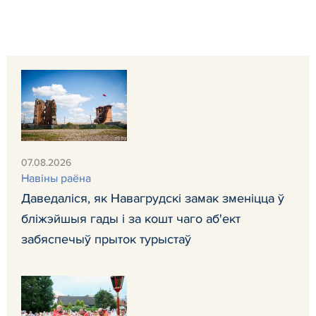
07.08.2026
Навiны раёна
Даведаліся, як Навагрудскі замак зменіцца ў
бліжэйшыя гады і за кошт чаго аб'ект
забяспечыў прыток турыстаў