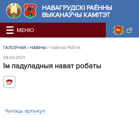
НАВАГРУДСКІ РАЁННЫ
ВЫКАНАЎЧЫ КАМІТЭТ
ГАЛОЎНАЯ
/
НАВIНЫ
/
НАВIНЫ РАЁНА
08.09.2021
Ім падуладныя нават робаты
Чытаць артыкул