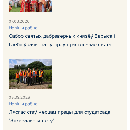
07.08.2026
Навiны раёна
Сабор святых дабраверных князёў Барыса і
Глеба ўрачыста сустрэў прастольнае свята
05.08.2026
Навiны раёна
Лясгас стаў месцам працы для студатрада
"Захавальнікі лесу"