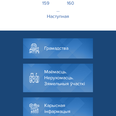
159
160
...
Наступная
Грамадства
Маёмасць.
Нерухомасць.
Зямельныя ўчасткі
Карысная
інфармацыя