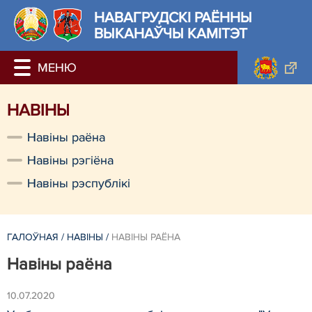
НАВАГРУДСКІ РАЁННЫ
ВЫКАНАЎЧЫ КАМІТЭТ
НАВIНЫ
Навiны раёна
Навiны рэгiёна
Навiны рэспублiкi
ГАЛОЎНАЯ
/
НАВIНЫ
/
НАВIНЫ РАЁНА
Навiны раёна
10.07.2020