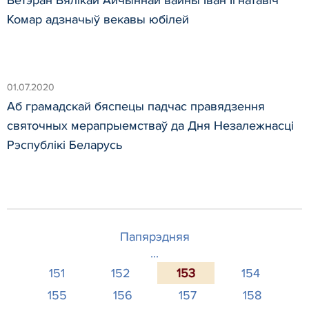
Ветэран Вялікай Айчыннай вайны Іван Ігнатавіч
Комар адзначыў векавы юбілей
01.07.2020
Аб грамадскай бяспецы падчас правядзення
святочных мерапрыемстваў да Дня Незалежнасці
Рэспублікі Беларусь
Папярэдняя
...
151
152
153
154
155
156
157
158