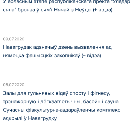
У абласным этапе рэспубліканскага пректа "Уладар
сяла" бронза ў сям'і Нячай з Нёўды (+ відэа)
09.07.2020
Навагрудак адзначыў дзень вызвалення ад
нямецка-фашысцкіх захопнікаў (+ відэа)
08.07.2020
Залы для гульнявых відаў спорту і фітнесу,
трэнажорную і лёгкаатлетычны, басейн і сауна.
Сучасны фізкультурна-аздараўленчы комплекс
адкрылі ў Навагрудку