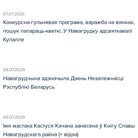
07.07.2020
Конкурсна-гульнявая праграма, варажба на вянках,
пошук папараць-кветкі. У Навагрудку адсвяткавалі
Купалле
06.07.2020
Навагрудчына адзначыла Дзень Незалежнасці
Рэспублікі Беларусь
06.07.2020
Імя мастака Кастуся Качана занесена ў Кнігу Славы
Навагрудскага раёна (+ відэа)