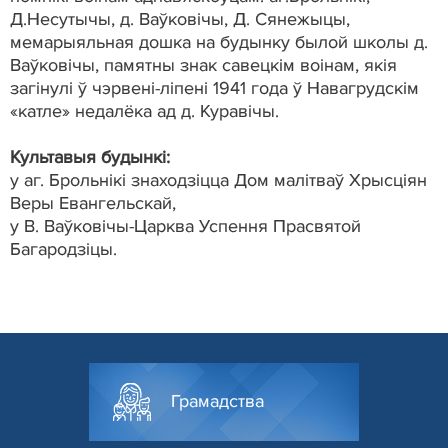
Д.Несутычы, д. Ваўковічы, Д. Сянежыцы,
мемарыяльная дошка на будынку былой школы д.
Ваўковічы, памятны знак савецкім воінам, якія
загінулі ў чэрвені-ліпені 1941 года ў Навагрудскім
«катле» недалёка ад д. Куравічы.
Культавыя будынкі:
у аг. Брольнікі знаходзіцца Дом малітваў Хрысціян
Веры Евангельскай,
у В. Ваўковічы-Царква Успення Прасвятой
Багародзіцы.
Грамадства