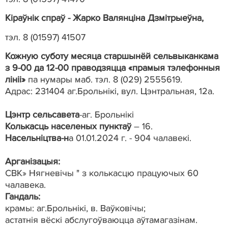
Кіраўнік спраў - Жарко Валянціна Дзмітрыеўна,
тэл. 8 (01597) 41507
Кожную суботу месяца старшынёй сельвыканкама
з 9-00 да 12-00 праводзяцца «прамыя тэлефонныя
лініі»
па нумары маб. тэл. 8 (029) 2555619.
Адрас: 231404 аг.Брольнікі, вул. Цэнтральная, 12а.
Цэнтр сельсавета
-аг. Брольнікі
Колькасць населеных пунктаў
– 16.
Насельніцтва-н
а 01.01.2024 г. - 904 чалавекі.
Арганізацыя:
СВК» Нягневічы " з колькасцю працуючых 60
чалавека.
Гандаль:
крамы: аг.Брольнікі, в. Ваўковічы;
астатнія вёскі абслугоўваюцца аўтамагазінам.