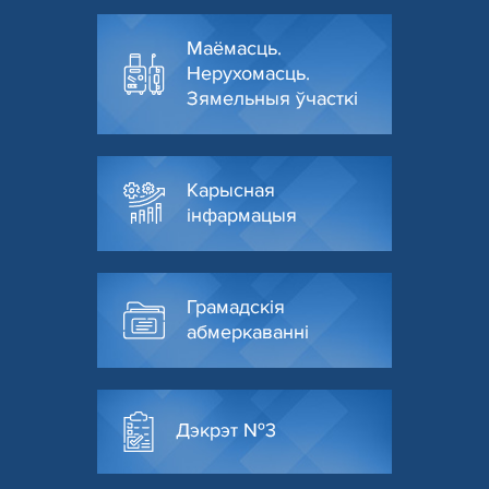
Маёмасць.
Нерухомасць.
Зямельныя ўчасткі
Карысная
інфармацыя
Грамадскія
абмеркаванні
Дэкрэт №3