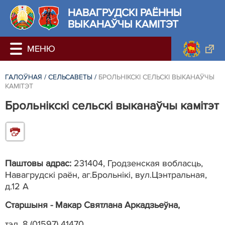
НАВАГРУДСКІ РАЁННЫ
ВЫКАНАЎЧЫ КАМІТЭТ
ГАЛОЎНАЯ
/
СЕЛЬСАВЕТЫ
/
БРОЛЬНІКСКІ СЕЛЬСКІ ВЫКАНАЎЧЫ
КАМІТЭТ
Брольнікскі сельскі выканаўчы камітэт
Паштовы адрас:
231404, Гродзенская вобласць,
Навагрудскі раён, аг.Брольнікі, вул.Цэнтральная,
д.12 А
Старшыня - Макар Святлана Аркадзьеўна,
тэл. 8 (01597) 41470