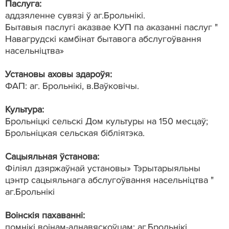
Паслуга:
аддзяленне сувязі ў аг.Брольнікі.
Бытавыя паслугі аказвае КУП па аказанні паслуг "
Навагрудскі камбінат бытавога абслугоўвання
насельніцтва»
Установы аховы здароўя:
ФАП: аг. Брольнікі, в.Ваўковічы.
Культура:
Брольніцкі сельскі Дом культуры на 150 месцаў;
Брольніцкая сельская бібліятэка.
Сацыяльная ўстанова:
Філіял дзяржаўнай установы» Тэрытарыяльны
цэнтр сацыяльнага абслугоўвання насельніцтва "
аг.Брольнікі
Воінскія пахаванні:
помнікі воінам-аднавяскоўцам: аг.Брольнікі,