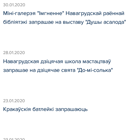
30.01.2020
Міні-галерэя "Імгненне" Навагрудскай раённай
бібліятэкі запрашае на выставу "Душы асалода"
28.01.2020
Навагрудская дзіцячая школа мастацтваў
запрашае на дзіцячае свята "До-мі-солька"
23.01.2020
Кракаўскія батлейкі запрашаюць
23.01.2020