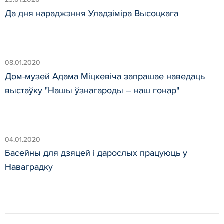
Да дня нараджэння Уладзіміра Высоцкага
08.01.2020
Дом-музей Адама Міцкевіча запрашае наведаць
выстаўку "Нашы ўзнагароды – наш гонар"
04.01.2020
Басейны для дзяцей і дарослых працуюць у
Наваградку