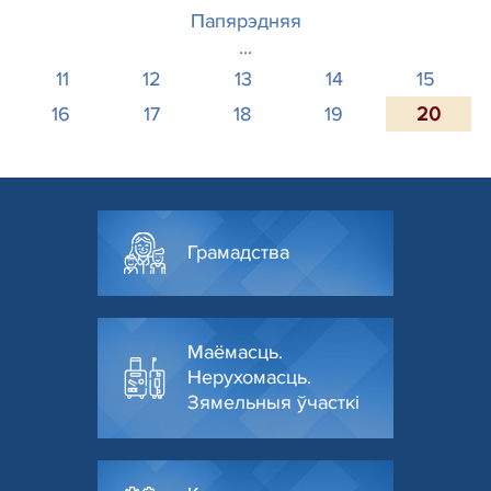
Папярэдняя
...
11
12
13
14
15
16
17
18
19
20
Грамадства
Маёмасць.
Нерухомасць.
Зямельныя ўчасткі