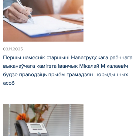
03.11.2025
Першы намеснік старшыні Навагрудскага раённага
выканаўчага камітэта Іванчык Мікалай Мікалаевіч
будзе праводзіць прыём грамадзян і юрыдычных
асоб