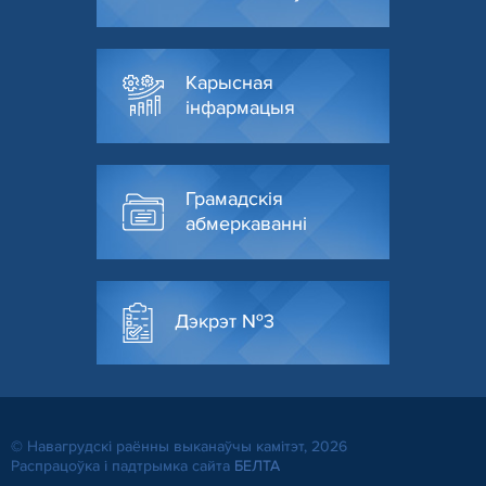
Карысная
інфармацыя
Грамадскія
абмеркаванні
Дэкрэт №3
© Навагрудскі раённы выканаўчы камітэт, 2026
Распрацоўка і падтрымка сайта
БЕЛТА