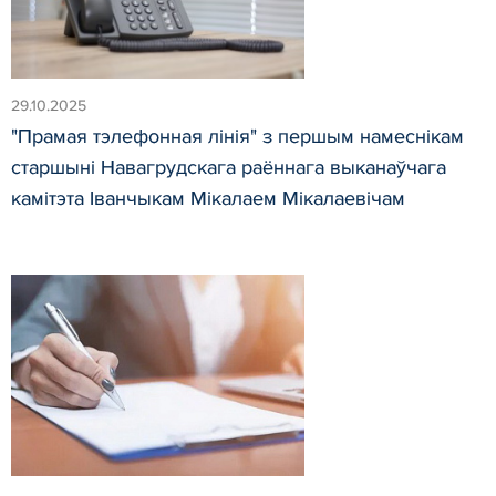
29.10.2025
"Прамая тэлефонная лінія" з першым намеснікам
старшыні Навагрудскага раённага выканаўчага
камітэта Іванчыкам Мікалаем Мікалаевічам