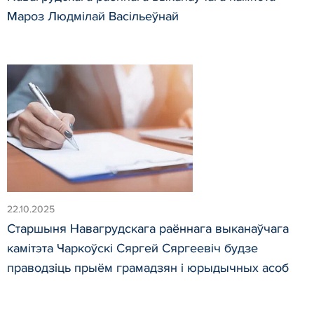
Мароз Людмілай Васільеўнай
22.10.2025
Старшыня Навагрудскага раённага выканаўчага
камітэта Чаркоўскі Сяргей Сяргеевіч будзе
праводзіць прыём грамадзян і юрыдычных асоб