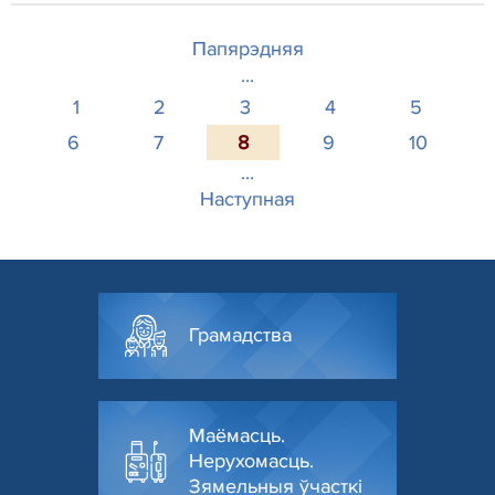
Папярэдняя
...
1
2
3
4
5
6
7
8
9
10
...
Наступная
Грамадства
Маёмасць.
Нерухомасць.
Зямельныя ўчасткі