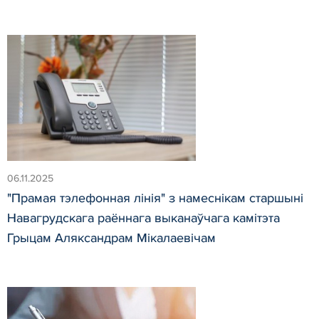
06.11.2025
"Прамая тэлефонная лінія" з намеснікам старшыні
Навагрудскага раённага выканаўчага камітэта
Грыцам Аляксандрам Мікалаевічам