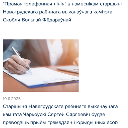
"Прамая тэлефонная лінія" з намеснікам старшыні
Навагрудскага раённага выканаўчага камітэта
Скобля Вольгай Фёдараўнай
10.11.2025
Старшыня Навагрудскага раённага выканаўчага
камітэта Чаркоўскі Сяргей Сяргеевіч будзе
праводзіць прыём грамадзян і юрыдычных асоб