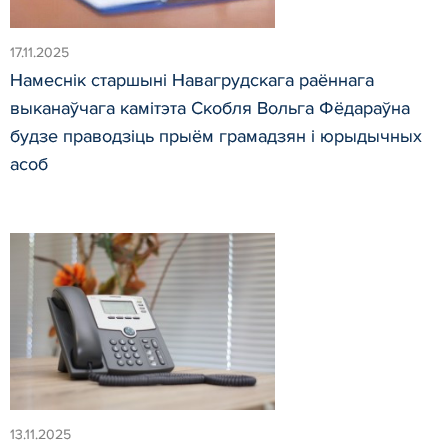
17.11.2025
Намеснік старшыні Навагрудскага раённага
выканаўчага камітэта Скобля Вольга Фёдараўна
будзе праводзіць прыём грамадзян і юрыдычных
асоб
13.11.2025