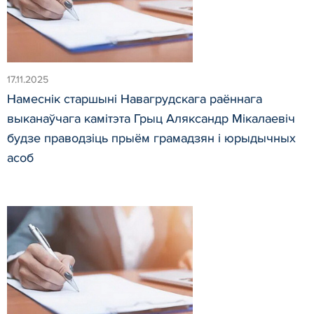
17.11.2025
Намеснік старшыні Навагрудскага раённага
выканаўчага камітэта Грыц Аляксандр Мікалаевіч
будзе праводзіць прыём грамадзян і юрыдычных
асоб