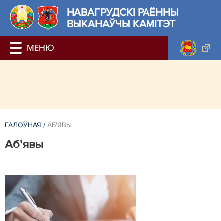
НАВАГРУДСКІ РАЁННЫ
ВЫКАНАЎЧЫ КАМІТЭТ
ГАЛОЎНАЯ
/
АБ'ЯВЫ
Аб'явы