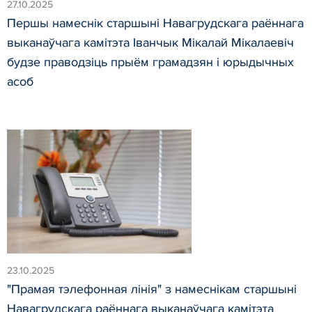
27.10.2025
Першы намеснік старшыні Навагрудскага раённага
выканаўчага камітэта Іванчык Мікалай Мікалаевіч
будзе праводзіць прыём грамадзян і юрыдычных
асоб
23.10.2025
"Прамая тэлефонная лінія" з намеснікам старшыні
Навагрудскага раённага выканаўчага камітэта