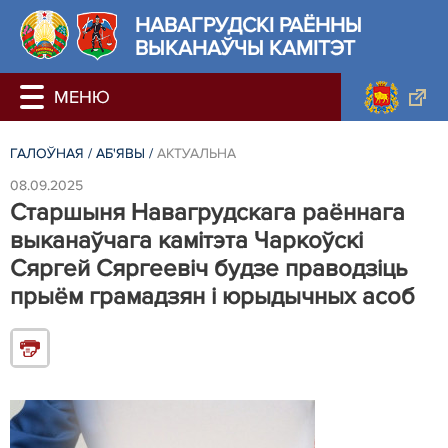
НАВАГРУДСКІ РАЁННЫ
ВЫКАНАЎЧЫ КАМІТЭТ
ГАЛОЎНАЯ
/
АБ'ЯВЫ
/
АКТУАЛЬНА
08.09.2025
Старшыня Навагрудскага раённага
выканаўчага камітэта Чаркоўскі
Сяргей Сяргеевіч будзе праводзіць
прыём грамадзян і юрыдычных асоб