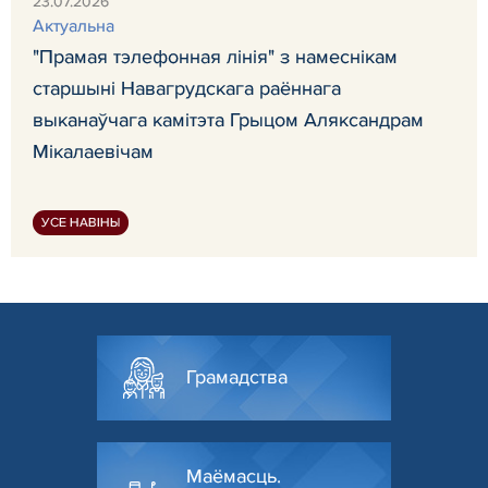
23.07.2026
Актуальна
"Прамая тэлефонная лінія" з намеснікам
старшыні Навагрудскага раённага
выканаўчага камітэта Грыцом Аляксандрам
Мікалаевічам
УСЕ НАВІНЫ
Грамадства
Маёмасць.