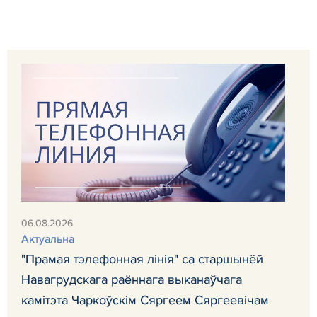
06.08.2026
Актуальна
"Прамая тэлефонная лінія" са старшынёй
Навагрудскага раённага выканаўчага
камітэта Чаркоўскім Сяргеем Сяргеевічам