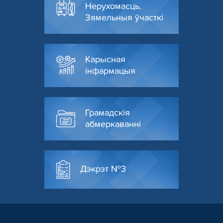
Нерухомасць.
Зямельныя ўчасткі
Карысная
інфармацыя
Грамадскія
абмеркаванні
Дэкрэт №3