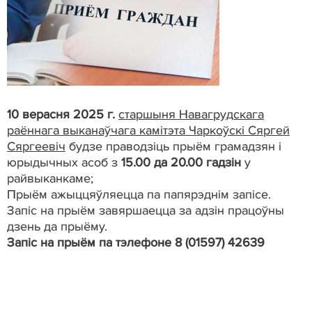
10 верасня 2025 г.
старшыня Навагрудскага
раённага выканаўчага камітэта Чаркоўскі Сяргей
Сяргеевіч
будзе праводзіць прыём грамадзян і
юрыдычных асоб з
15.00 да 20.00 гадзін
у
райвыканкаме;
Прыём ажыццяўляецца па папярэднім запісе.
Запіс на прыём завяршаецца за адзін працоўны
дзень да прыёму.
Запіс на прыём па тэлефоне 8 (01597) 42639