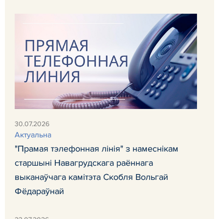
30.07.2026
Актуальна
"Прамая тэлефонная лінія" з намеснікам
старшыні Навагрудскага раённага
выканаўчага камітэта Скобля Вольгай
Фёдараўнай