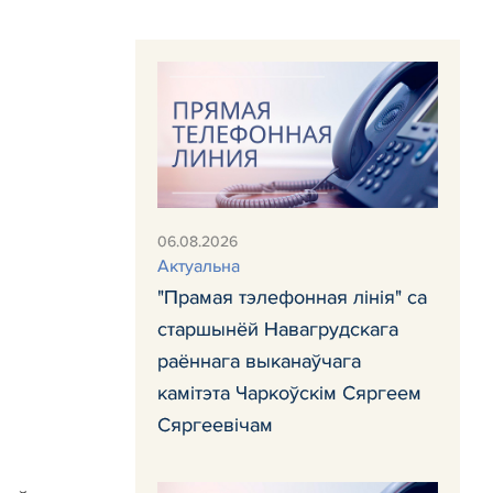
06.08.2026
Актуальна
"Прамая тэлефонная лінія" са
старшынёй Навагрудскага
раённага выканаўчага
камітэта Чаркоўскім Сяргеем
Сяргеевічам