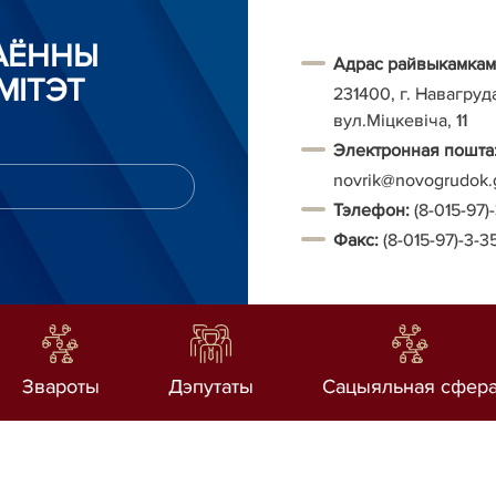
РАЁННЫ
Адрас райвыкамкам
МІТЭТ
231400, г. Навагруд
вул.Міцкевіча, 11
Электронная пошта
novrik@novogrudok.
Тэ
лефон:
(8-015-97)
Факс:
(8-015-97)-3-3
Звароты
Дэпутаты
Сацыяльная сфер