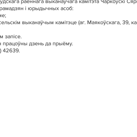
удскага раённага выканаўчага камітэта Чаркоўскі Сяр
грамадзян і юрыдычных асоб:
ме;
 сельскім выканаўчым камітэце (аг. Маякоўскага, 39, ка
 запісе.
н працоўны дзень да прыёму.
) 42639.