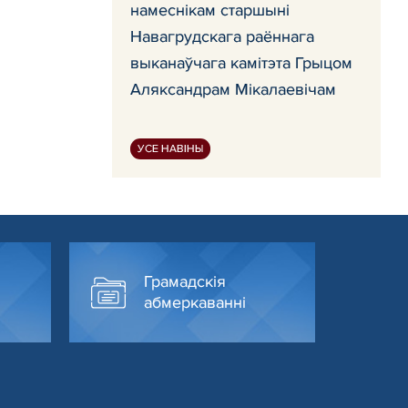
намеснікам старшыні
Навагрудскага раённага
выканаўчага камітэта Грыцом
Аляксандрам Мікалаевічам
УСЕ НАВІНЫ
Грамадскія
абмеркаванні