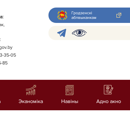
Гродзенскі
а:
аблвыканкам
ак,
:
gov.by
-3-35-05
5-85
а
Эканоміка
Навiны
Адно акно