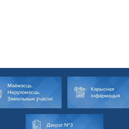
Маёмасць.
Карысная
Нерухомасць.
інфармацыя
Зямельныя ўчасткі
Дэкрэт №3