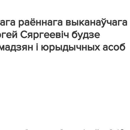
ага раённага выканаўчага
ргей Сяргеевіч будзе
мадзян і юрыдычных асоб