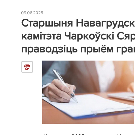
09.06.2025
Старшыня Навагрудск
камітэта Чаркоўскі Ся
праводзіць прыём гра