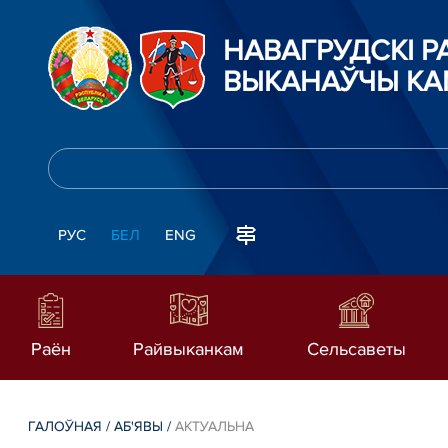
НАВАГРУДСКІ 
ВЫКАНАЎЧЫ КА
РУС
БЕЛ
ENG
Раён
Райвыканкам
Сельсаветы
ГАЛОЎНАЯ
/
АБ'ЯВЫ
/
АКТУАЛЬНА