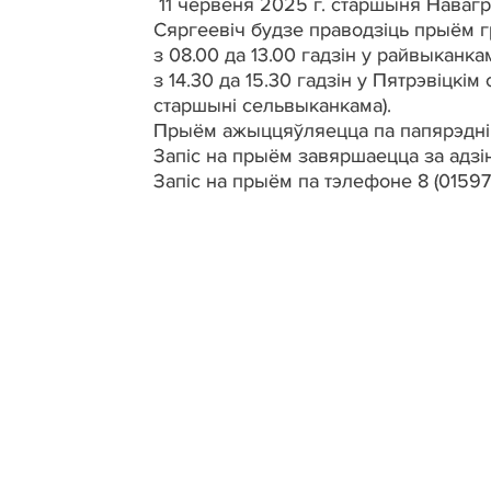
11 червеня 2025 г. старшыня Навагр
Сяргеевіч будзе праводзіць прыём 
з 08.00 да 13.00 гадзін у райвыканка
з 14.30 да 15.30 гадзін у Пятрэвіцкім
старшыні сельвыканкама).
Прыём ажыццяўляецца па папярэднім
Запіс на прыём завяршаецца за адзі
Запіс на прыём па тэлефоне 8 (01597