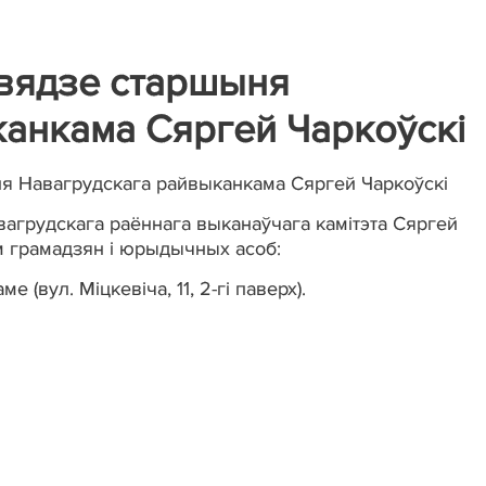
вядзе старшыня
анкама Сяргей Чаркоўскі
я Навагрудскага райвыканкама Сяргей Чаркоўскі
вагрудскага раённага выканаўчага камітэта Сяргей
м грамадзян і юрыдычных асоб:
е (вул. Міцкевіча, 11, 2-гі паверх).