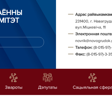
РАЁННЫ
Адрас райвыкамкам
МІТЭТ
231400, г. Навагруд
вул.Міцкевіча, 11
Электронная пошта
novrik@novogrudok.
Тэ
лефон:
(8-015-97)
Факс:
(8-015-97)-3-3
Звароты
Дэпутаты
Сацыяльная сфер