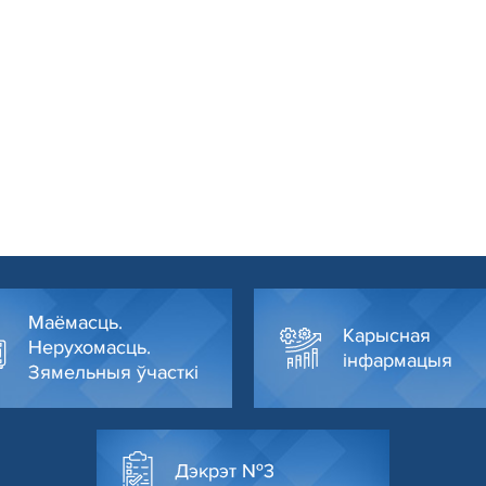
Маёмасць.
Карысная
Нерухомасць.
інфармацыя
Зямельныя ўчасткі
Дэкрэт №3