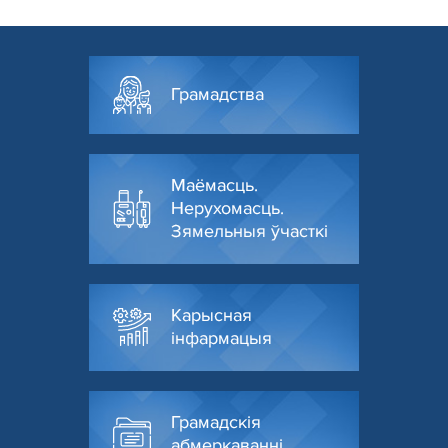
Грамадства
Маёмасць.
Нерухомасць.
Зямельныя ўчасткі
Карысная
інфармацыя
Грамадскія
абмеркаванні