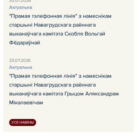
30.07.2026
Актуальна
"Прамая тэлефонная лінія" з намеснікам
старшыні Навагрудскага раённага
выканаўчага камітэта Скобля Вольгай
Фёдараўнай
23.07.2026
Актуальна
"Прамая тэлефонная лінія" з намеснікам
старшыні Навагрудскага раённага
выканаўчага камітэта Грыцом Аляксандрам
Мікалаевічам
УСЕ НАВІНЫ