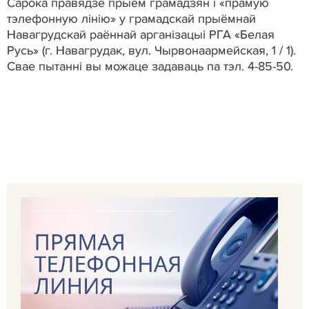
Сарока правядзе прыём грамадзян і «прамую
тэлефонную лінію» у грамадскай прыёмнай
Навагрудскай раённай арганізацыі РГА «Белая
Русь» (г. Навагрудак, вул. Чырвонаармейская, 1 / 1).
Свае пытанні вы можаце задаваць па тэл. 4-85-50.