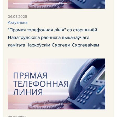
06.08.2026
Актуальна
"Прамая тэлефонная лінія" са старшынёй
Навагрудскага раённага выканаўчага
камітэта Чаркоўскім Сяргеем Сяргеевічам