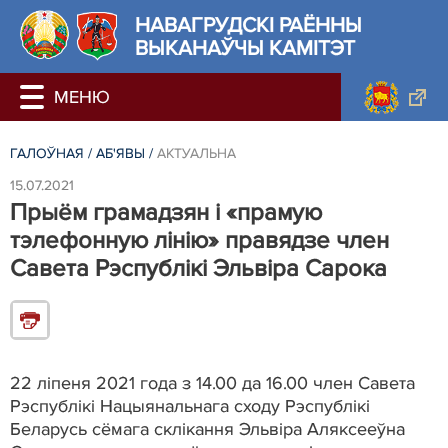
НАВАГРУДСКІ РАЁННЫ
ВЫКАНАЎЧЫ КАМІТЭТ
ГАЛОЎНАЯ
/
АБ'ЯВЫ
/
АКТУАЛЬНА
15.07.2021
Прыём грамадзян і «прамую
тэлефонную лінію» правядзе член
Савета Рэспублікі Эльвіра Сарока
22 ліпеня 2021 года з 14.00 да 16.00 член Савета
Рэспублікі Нацыянальнага сходу Рэспублікі
Беларусь сёмага склікання Эльвіра Аляксееўна