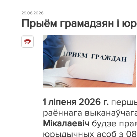
29.06.2026
Прыём грамадзян і ю
1 ліпеня 2026 г.
першы
раённага выканаўчага
Мікалаевіч
будзе прав
юрыдычных асоб з 08.