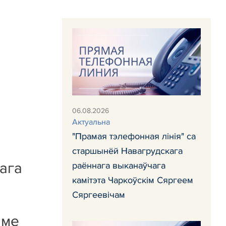
06.08.2026
Актуальна
"Прамая тэлефонная лінія" са
старшынёй Навагрудскага
ага
раённага выканаўчага
камітэта Чаркоўскім Сяргеем
Сяргеевічам
аме