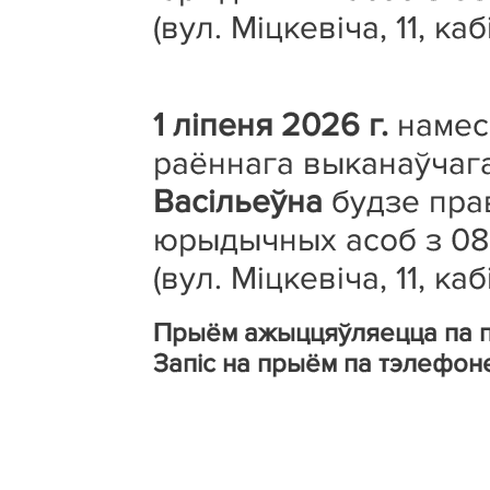
(вул. Міцкевіча, 11, ка
1 ліпеня 2026 г.
намес
раённага выканаўчага
Васільеўна
будзе пра
юрыдычных асоб з 08.
(вул. Міцкевіча, 11, ка
Прыём ажыццяўляецца па п
Запіс на прыём па тэлефоне