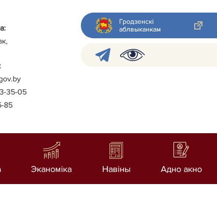
Гродзенскі
а:
аблвыканкам
ак,
:
gov.by
-3-35-05
5-85
а
Эканоміка
Навiны
Адно акно