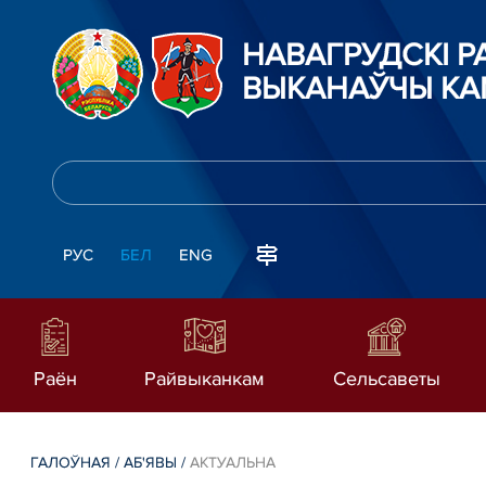
НАВАГРУДСКІ 
ВЫКАНАЎЧЫ КА
РУС
БЕЛ
ENG
Раён
Райвыканкам
Сельсаветы
ГАЛОЎНАЯ
/
АБ'ЯВЫ
/
АКТУАЛЬНА