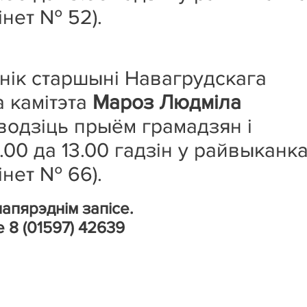
бінет № 52).
нік старшыні Навагрудскага
 камітэта
Мароз Людміла
водзіць прыём грамадзян і
00 да 13.00 гадзін у райвыканк
бінет № 66).
апярэднім запісе.
 8 (01597) 42639