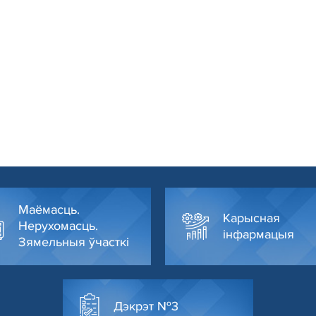
Маёмасць.
Карысная
Нерухомасць.
інфармацыя
Зямельныя ўчасткі
Дэкрэт №3