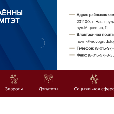
РАЁННЫ
Адрас райвыкамкам
МІТЭТ
231400, г. Навагруд
вул.Міцкевіча, 11
Электронная пошта
novrik@novogrudok.
Тэ
лефон:
(8-015-97)
Факс:
(8-015-97)-3-3
Звароты
Дэпутаты
Сацыяльная сфер