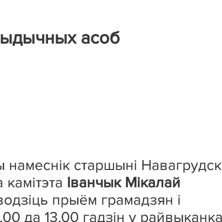
рыдычных асоб
 намеснік старшыні Навагрудск
 камітэта
Іванчык Мікалай
одзіць прыём грамадзян і
00 да 13.00 гадзін у райвыканк