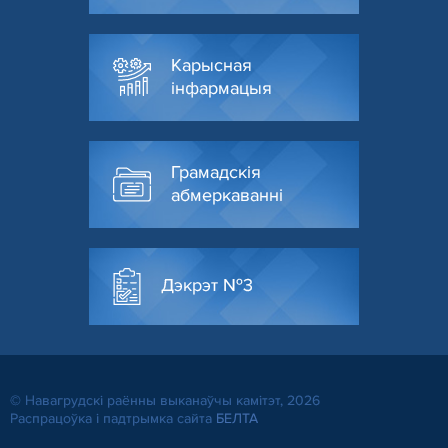
Карысная
інфармацыя
Грамадскія
абмеркаванні
Дэкрэт №3
© Навагрудскі раённы выканаўчы камітэт, 2026
Распрацоўка і падтрымка сайта
БЕЛТА