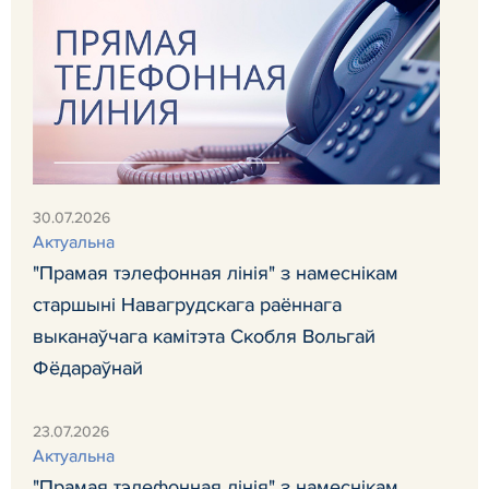
30.07.2026
Актуальна
"Прамая тэлефонная лінія" з намеснікам
старшыні Навагрудскага раённага
выканаўчага камітэта Скобля Вольгай
Фёдараўнай
23.07.2026
Актуальна
"Прамая тэлефонная лінія" з намеснікам