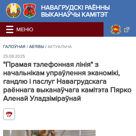
НАВАГРУДСКІ РАЁННЫ
ВЫКАНАЎЧЫ КАМІТЭТ
ГАЛОЎНАЯ
/
АБ'ЯВЫ
/
АКТУАЛЬНА
25.08.2025
"Прамая тэлефонная лінія" з
начальнікам упраўлення эканомікі,
гандлю і паслуг Навагрудскага
раённага выканаўчага камітэта Пярко
Аленай Уладзіміраўнай