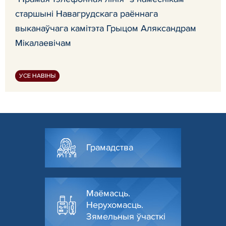
старшыні Навагрудскага раённага
выканаўчага камітэта Грыцом Аляксандрам
Мікалаевічам
УСЕ НАВІНЫ
Грамадства
Маёмасць.
Нерухомасць.
Зямельныя ўчасткі