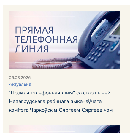
06.08.2026
Актуальна
"Прамая тэлефонная лінія" са старшынёй
Навагрудскага раённага выканаўчага
камітэта Чаркоўскім Сяргеем Сяргеевічам