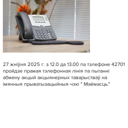
27 жніўня 2025 г. з 12.0 да 13.00 па тэлефоне 42701
пройдзе прамая тэлефонная лінія па пытанні
абмену акцый акцыянерных таварыстваў на
імянныя прыватызацыйныя чэкі " Маёмасць."