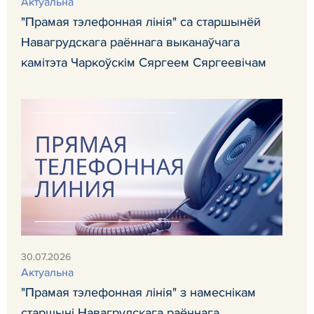
Актуальна
"Прамая тэлефонная лінія" са старшынёй
Навагрудскага раённага выканаўчага
камітэта Чаркоўскім Сяргеем Сяргеевічам
30.07.2026
Актуальна
"Прамая тэлефонная лінія" з намеснікам
старшыні Навагрудскага раённага