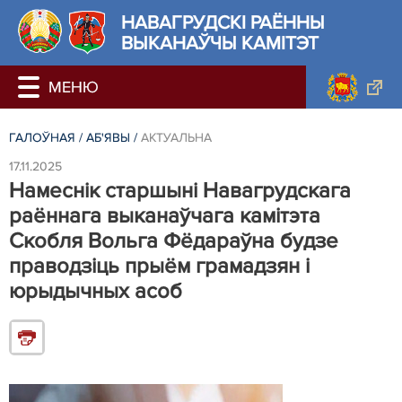
НАВАГРУДСКІ РАЁННЫ
ВЫКАНАЎЧЫ КАМІТЭТ
ГАЛОЎНАЯ
/
АБ'ЯВЫ
/
АКТУАЛЬНА
17.11.2025
Намеснік старшыні Навагрудскага
раённага выканаўчага камітэта
Скобля Вольга Фёдараўна будзе
праводзіць прыём грамадзян і
юрыдычных асоб