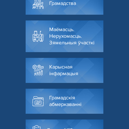
Грамадства
Маёмасць.
Нерухомасць.
Зямельныя ўчасткі
Карысная
інфармацыя
Грамадскія
абмеркаванні