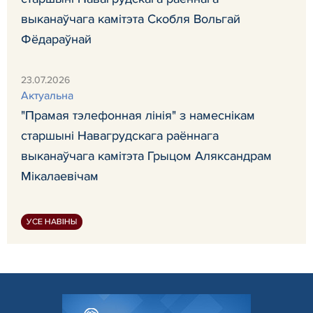
выканаўчага камітэта Скобля Вольгай
Фёдараўнай
23.07.2026
Актуальна
"Прамая тэлефонная лінія" з намеснікам
старшыні Навагрудскага раённага
выканаўчага камітэта Грыцом Аляксандрам
Мікалаевічам
УСЕ НАВІНЫ