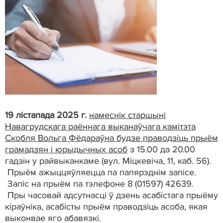
19 лістапада 2025 г.
намеснік старшыні
Навагрудскага раённага выканаўчага камітэта
Скобля Вольга Фёдараўна будзе праводзіць прыём
грамадзян і юрыдычных асоб
з 15.00 да 20.00
гадзін у райвыканкаме (вул. Міцкевіча, 11, каб. 56).
Прыём ажыццяўляецца па папярэднім запісе.
Запіс на прыём па тэлефоне 8 (01597) 42639.
Пры часовай адсутнасці ў дзень асабістага прыёму
кіраўніка, асабісты прыём праводзіць асоба, якая
выконвае яго абавязкі.