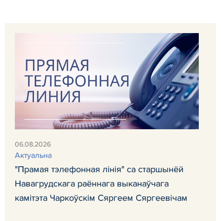
06.08.2026
Актуальна
"Прамая тэлефонная лінія" са старшынёй
Навагрудскага раённага выканаўчага
камітэта Чаркоўскім Сяргеем Сяргеевічам