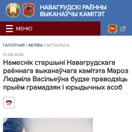
НАВАГРУДСКІ РАЁННЫ
ВЫКАНАЎЧЫ КАМІТЭТ
ГАЛОЎНАЯ
/
АБ'ЯВЫ
/
АКТУАЛЬНА
01.06.2026
Намеснік старшыні Навагрудскага
раённага выканаўчага камітэта Мароз
Людміла Васільеўна будзе праводзіць
прыём грамадзян і юрыдычных асоб