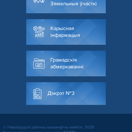
Зямельныя ўчасткі
Карысная
інфармацыя
Грамадскія
абмеркаванні
Дэкрэт №3
© Навагрудскі раённы выканаўчы камітэт, 2026