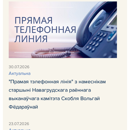
30.07.2026
Актуальна
"Прамая тэлефонная лінія" з намеснікам
старшыні Навагрудскага раённага
выканаўчага камітэта Скобля Вольгай
Фёдараўнай
23.07.2026