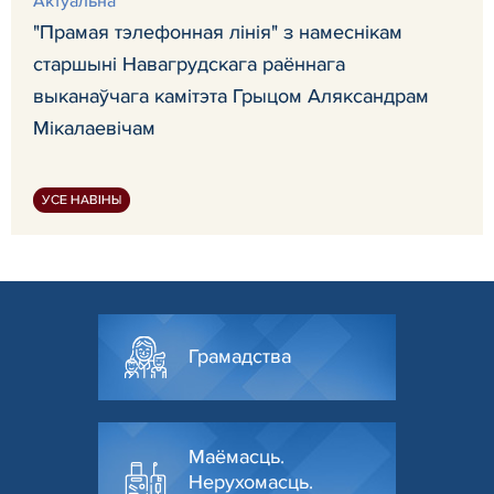
Актуальна
"Прамая тэлефонная лінія" з намеснікам
старшыні Навагрудскага раённага
выканаўчага камітэта Грыцом Аляксандрам
Мікалаевічам
УСЕ НАВІНЫ
Грамадства
Маёмасць.
Нерухомасць.