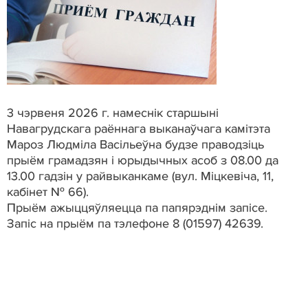
3 чэрвеня 2026 г. намеснік старшыні
Навагрудскага раённага выканаўчага камітэта
Мароз Людміла Васільеўна будзе праводзіць
прыём грамадзян і юрыдычных асоб з 08.00 да
13.00 гадзін у райвыканкаме (вул. Міцкевіча, 11,
кабінет № 66).
Прыём ажыццяўляецца па папярэднім запісе.
Запіс на прыём па тэлефоне 8 (01597) 42639.