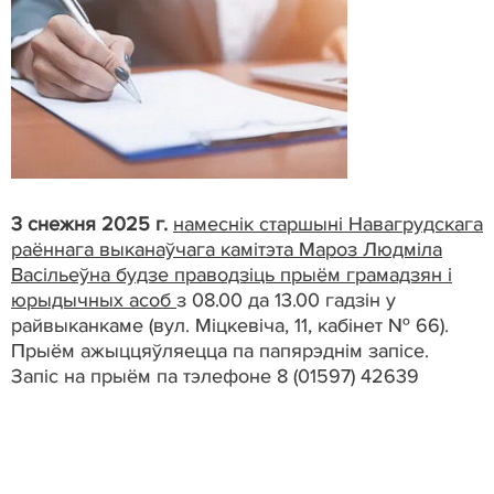
3 снежня 2025 г.
намеснік старшыні Навагрудскага
раённага выканаўчага камітэта Мароз Людміла
Васільеўна будзе праводзіць прыём грамадзян і
юрыдычных асоб
з 08.00 да 13.00 гадзін у
райвыканкаме (вул. Міцкевіча, 11, кабінет № 66).
Прыём ажыццяўляецца па папярэднім запісе.
Запіс на прыём па тэлефоне 8 (01597) 42639