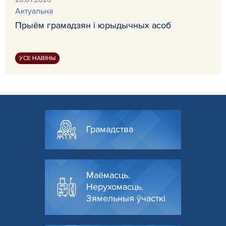
Актуальна
Прыём грамадзян і юрыдычных асоб
УСЕ НАВІНЫ
Грамадства
Маёмасць.
Нерухомасць.
Зямельныя ўчасткі