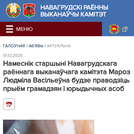
НАВАГРУДСКІ РАЁННЫ
ВЫКАНАЎЧЫ КАМІТЭТ
ГАЛОЎНАЯ
/
АБ'ЯВЫ
/
АКТУАЛЬНА
01.12.2025
Намеснік старшыні Навагрудскага
раённага выканаўчага камітэта Мароз
Людміла Васільеўна будзе праводзіць
прыём грамадзян і юрыдычных асоб