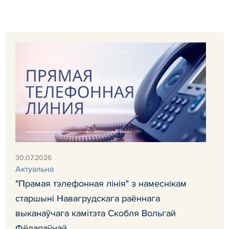
30.07.2026
Актуальна
"Прамая тэлефонная лінія" з намеснікам
старшыні Навагрудскага раённага
выканаўчага камітэта Скобля Вольгай
Фёдараўнай