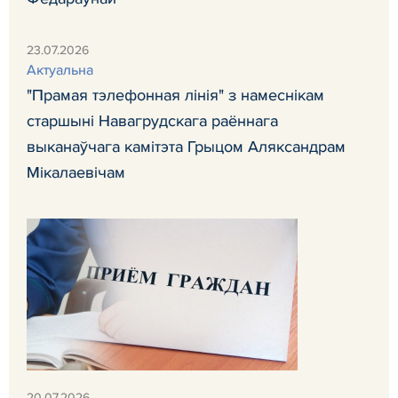
23.07.2026
Актуальна
"Прамая тэлефонная лінія" з намеснікам
старшыні Навагрудскага раённага
выканаўчага камітэта Грыцом Аляксандрам
Мікалаевічам
20.07.2026