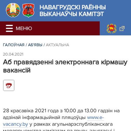
НАВАГРУДСКІ РАЁННЫ
ВЫКАНАЎЧЫ КАМІТЭТ
ГАЛОЎНАЯ
/
АБ'ЯВЫ
/
АКТУАЛЬНА
20.04.2021
Аб правядзенні электроннага кірмашу
вакансій
28 красавіка 2021 года з 10.00 да 13.00 гадзін на
адзінай інфармацыйнай пляцоўцы
www.e-
vacancy.by
у рамках агульнарэспубліканскага
мерапрыемства камітэтам па труду, занятасцi i