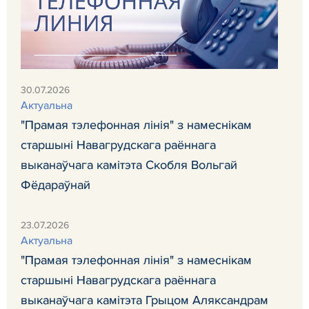
30.07.2026
Актуальна
"Прамая тэлефонная лінія" з намеснікам
старшыні Навагрудскага раённага
выканаўчага камітэта Скобля Вольгай
Фёдараўнай
23.07.2026
Актуальна
"Прамая тэлефонная лінія" з намеснікам
старшыні Навагрудскага раённага
выканаўчага камітэта Грыцом Аляксандрам