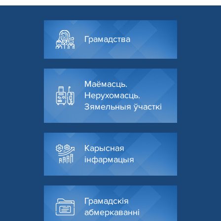
Грамадства
Маёмасць.
Нерухомасць.
Зямельныя ўчасткі
Карысная
інфармацыя
Грамадскія
абмеркаванні