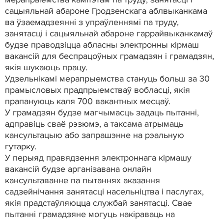
сацыяльнай абароне Гродзенскага аблвыканкама
ва ўзаемадзеянні з упраўленнямі па труду,
занятасцi i сацыяльнай абароне гаррайвыканкамаў
будзе праводзіцца абласны электронны кірмаш
вакансій для беспрацоўных грамадзян і грамадзян,
якія шукаюць працу.
Удзельнікамі мерапрыемства стануць больш за 30
прамысловых прадпрыемстваў вобласці, якія
прапануюць каля 700 вакантных месцаў.
У грамадзян будзе магчымасць задаць пытанні,
адправіць сваё рэзюмэ, а таксама атрымаць
кансультацыю або запрашэнне на рэальную
гутарку.
У перыяд правядзення электроннага кірмашу
вакансій будзе арганізавана онлайн
кансультаванне па пытаннях аказання
садзейнічання занятасці насельніцтва і паслугах,
якія прадстаўляюцца службай занятасці. Свае
пытанні грамадзяне могуць накіраваць на