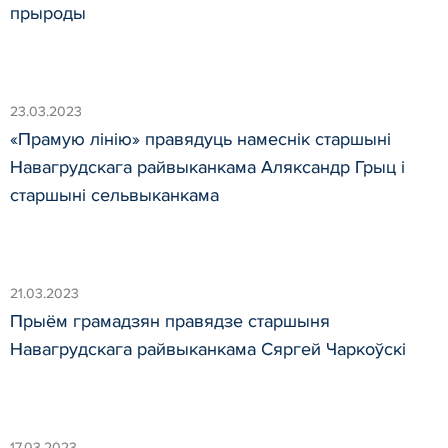
прыроды
23.03.2023
«Прамую лінію» правядуць намеснік старшыні
Навагрудскага райвыканкама Аляксандр Грыц і
старшыні сельвыканкама
21.03.2023
Прыём грамадзян правядзе старшыня
Навагрудскага райвыканкама Сяргей Чаркоўскі
17.03.2023