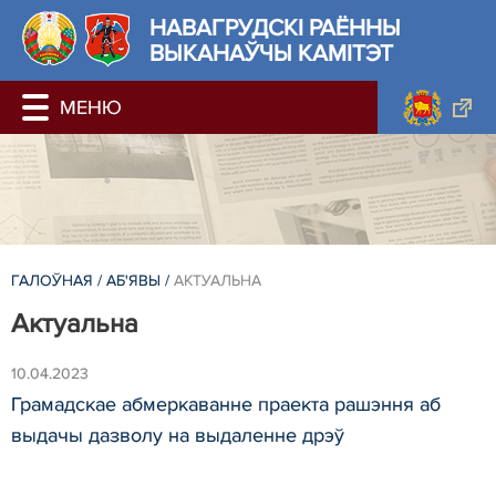
НАВАГРУДСКІ РАЁННЫ
ВЫКАНАЎЧЫ КАМІТЭТ
ГАЛОЎНАЯ
/
АБ'ЯВЫ
/
АКТУАЛЬНА
Актуальна
10.04.2023
Грамадскае абмеркаванне праекта рашэння аб
выдачы дазволу на выдаленне дрэў