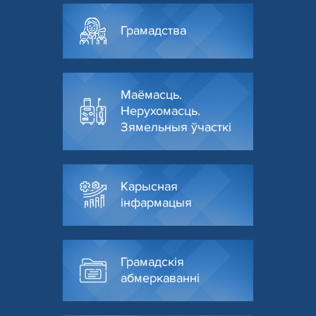
Грамадства
Маёмасць.
Нерухомасць.
Зямельныя ўчасткі
Карысная
інфармацыя
Грамадскія
абмеркаванні