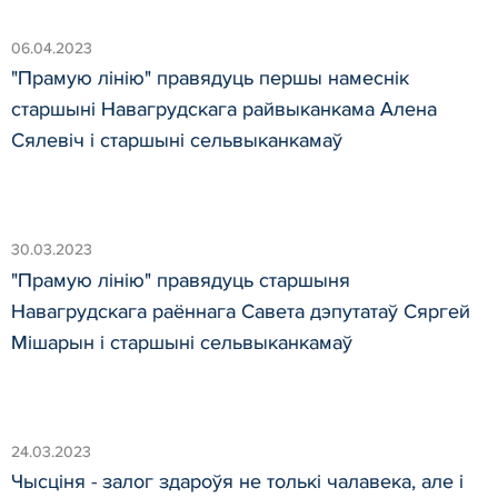
06.04.2023
"Прамую лінію" правядуць першы намеснік
старшыні Навагрудскага райвыканкама Алена
Сялевіч і старшыні сельвыканкамаў
30.03.2023
"Прамую лінію" правядуць старшыня
Навагрудскага раённага Савета дэпутатаў Сяргей
Мішарын і старшыні сельвыканкамаў
24.03.2023
Чысціня - залог здароўя не толькі чалавека, але і