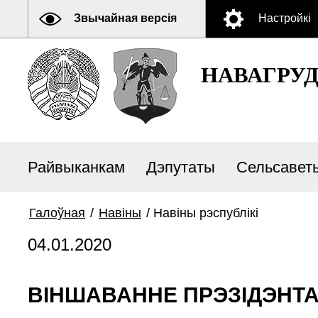
Звычайная версія
Настройкі
НАВАГРУ
Райвыканкам
Дэпутаты
Сельсавет
Галоўная
/
Навiны
/
Навiны рэспублiкi
04.01.2020
ВІНШАВАННЕ ПРЭЗІДЭНТА