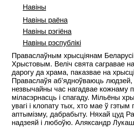
Навiны
Навiны раёна
Навiны рэгiёна
Навiны рэспублiкi
Праваслаўным хрысціянам Беларусі 
Хрыстовым. Веліч свята сагравае н
дарогу да храма, паказвае на хрысц
Праваслаўя аб'ядноўваюць людзей, с
незвычайны час нагадвае кожнаму п
міласэрнасць і спагаду. Мільёны хр
увагі і клопату тых, хто мае ў гэты
аптымізму, дабрабыту. Няхай цуд Ра
надзеяй і любоўю. Аляксандр Лукаш