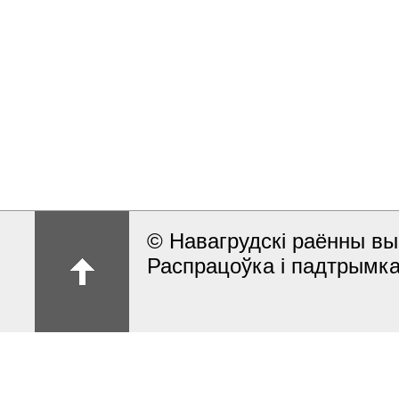
© Навагрудскі раённы вы
Распрацоўка і падтрымка