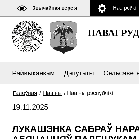
Звычайная версія
Настройкі
НАВАГРУ
Райвыканкам
Дэпутаты
Сельсавет
Галоўная
/
Навiны
/
Навiны рэспублiкi
19.11.2025
ЛУКАШЭНКА САБРАЎ НАР