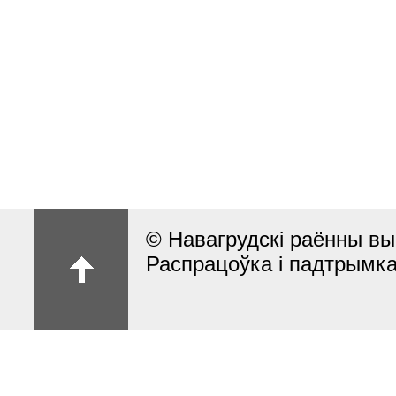
© Навагрудскі раённы вы
Распрацоўка і падтрымка