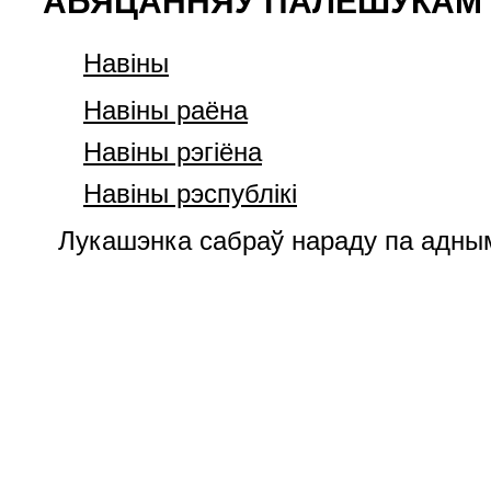
АБЯЦАННЯЎ ПАЛЕШУКАМ
Навiны
Навiны раёна
Навiны рэгiёна
Навiны рэспублiкi
Лукашэнка сабраў нараду па адны