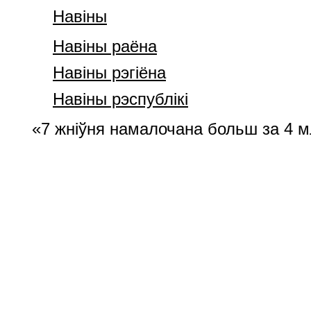
Навiны
Навiны раёна
Навiны рэгiёна
Навiны рэспублiкi
«7 жніўня намалочана больш за 4 м