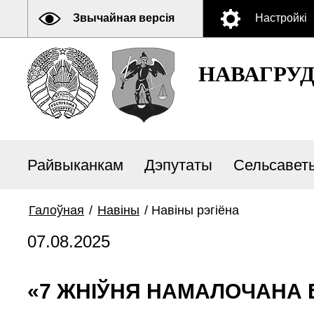
Звычайная версія
Настройкі
НАВАГРУ
Райвыканкам
Дэпутаты
Сельсавет
Галоўная
/
Навiны
/
Навiны рэгiёна
07.08.2025
«7 ЖНІЎНЯ НАМАЛОЧАНА 