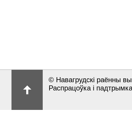
© Навагрудскі раённы вы
Распрацоўка і падтрымка