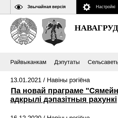
Звычайная версія
Настройкі
НАВАГРУ
Райвыканкам
Дэпутаты
Сельсавет
13.01.2021 /
Навiны рэгiёна
Па новай праграме "Сямейн
адкрылі дэпазітныя рахункі
16.12.2020 /
Навiны рэгiёна