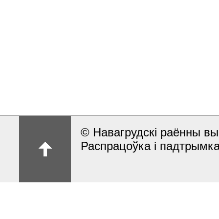
© Навагрудскі раённы вы
Распрацоўка і падтрымка