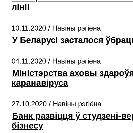
лініі
10.11.2020 /
Навiны рэгiёна
У Беларусі засталося ўбрац
04.11.2020 /
Навiны рэгiёна
Міністэрства аховы здароў
каранавіруса
27.10.2020 /
Навiны рэгiёна
Банк развіцця ў студзені-в
бізнесу