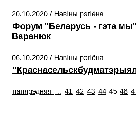
20.10.2020 /
Навiны рэгiёна
Форум "Беларусь - гэта мы"
Варанюк
06.10.2020 /
Навiны рэгiёна
"Краснасельскбудматэрыял
папярэдняя
...
41
42
43
44
45
46
4