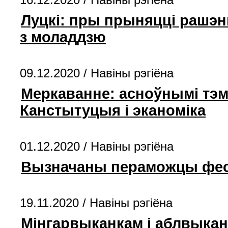
Луцкі: пры прыняцці рашэнн
з моладдзю
09.12.2020 /
Навiны рэгiёна
Меркаванне: асноўнымі тэм
Канстытуцыя і эканоміка
01.12.2020 /
Навiны рэгiёна
Вызначаны пераможцы фест
19.11.2020 /
Навiны рэгiёна
Мінгарвыканкам і аблвыка