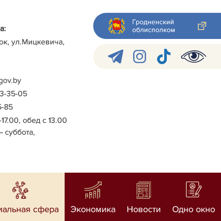
Гродненский
а:
облисполком
ок, ул.Мицкевича,
gov.by
-3-35-05
5-85
-17.00, обед с 13.00
– суббота,
иальная сфера
Экономика
Новости
Одно окно