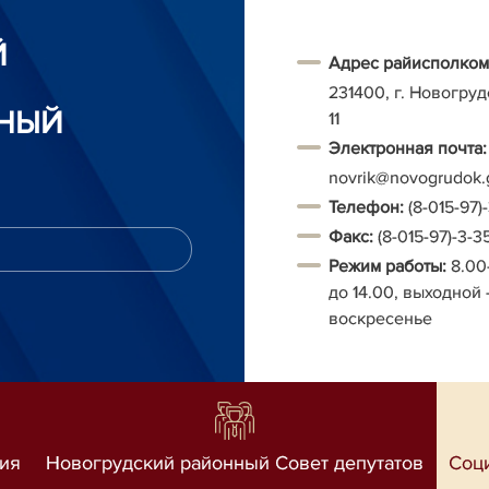
Й
Адрес райисполком
231400, г. Новогруд
НЫЙ
11
Электронная почта:
novrik@novogrudok.
Т
елефон:
(8-015-97)
Факс:
(8-015-97)-3-3
Режим работы:
8.00
до 14.00, выходной 
воскресенье
ия
Новогрудский районный Совет депутатов
Соц