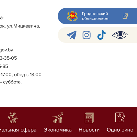
Гродненский
а:
облисполком
ок, ул.Мицкевича,
gov.by
-3-35-05
5-85
-17.00, обед с 13.00
– суббота,
иальная сфера
Экономика
Новости
Одно окно