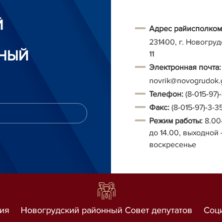
Й
Адрес райисполком
231400, г. Новогруд
НЫЙ
11
Электронная почта:
novrik@novogrudok.
Т
елефон:
(8-015-97)
Факс:
(8-015-97)-3-3
Режим работы:
8.00
до 14.00, выходной 
воскресенье
ия
Новогрудский районный Совет депутатов
Соц