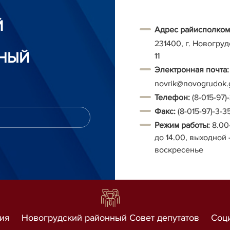
Й
Адрес райисполком
231400, г. Новогруд
НЫЙ
11
Электронная почта:
novrik@novogrudok.
Т
елефон:
(8-015-97)
Факс:
(8-015-97)-3-3
Режим работы:
8.00
до 14.00, выходной 
воскресенье
ия
Новогрудский районный Совет депутатов
Соц