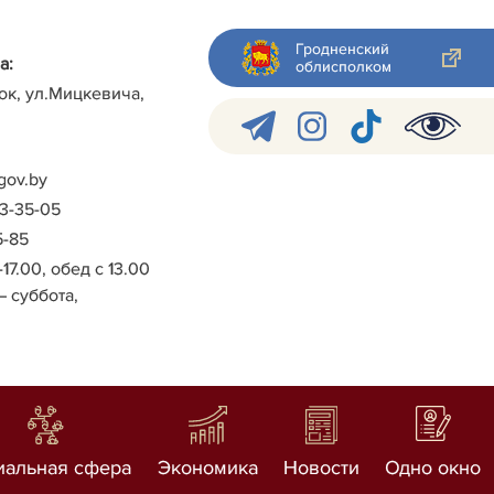
Гродненский
а:
облисполком
ок, ул.Мицкевича,
gov.by
-3-35-05
5-85
-17.00, обед с 13.00
– суббота,
иальная сфера
Экономика
Новости
Одно окно