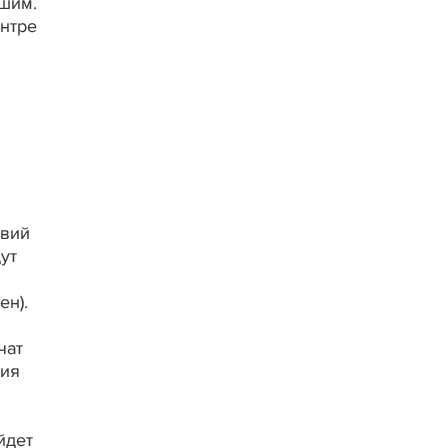
шим.
ентре
твий
ут
ен).
чат
ния
йдет