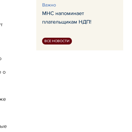
Важно
МНС напоминает
плательщикам НДП!
т
ВСЕ НОВОСТИ
о
е о
кже
ные