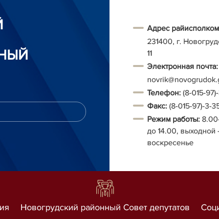
Й
Адрес райисполком
231400, г. Новогруд
НЫЙ
11
Электронная почта:
novrik@novogrudok.
Т
елефон:
(8-015-97)
Факс:
(8-015-97)-3-3
Режим работы:
8.00
до 14.00, выходной 
воскресенье
ия
Новогрудский районный Совет депутатов
Соц