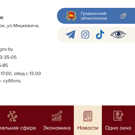
Гродненский
а:
облисполком
ок, ул.Мицкевича,
gov.by
-3-35-05
5-85
-17.00, обед с 13.00
– суббота,
иальная сфера
Экономика
Новости
Одно окно