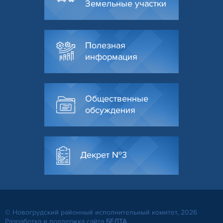
Земельные участки
Полезная
информация
Общественные
обсуждения
Декрет №3
© Новогрудский районный исполнительный комитет, 2026
Разработка и поддержка сайта
БЕЛТА