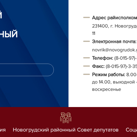
Й
Адрес райисполком
231400, г. Новогруд
НЫЙ
11
Электронная почта:
novrik@novogrudok.
Т
елефон:
(8-015-97)
Факс:
(8-015-97)-3-3
Режим работы:
8.00
до 14.00, выходной 
воскресенье
ия
Новогрудский районный Совет депутатов
Соц