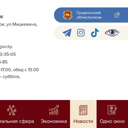
Гродненский
а:
облисполком
ок, ул.Мицкевича,
gov.by
-3-35-05
5-85
-17.00, обед с 13.00
– суббота,
иальная сфера
Экономика
Новости
Одно окно