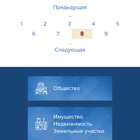
Предыдущая
...
1
2
3
4
5
6
7
8
9
...
Следующая
Общество
Имущество.
Недвижимость.
Земельные участки