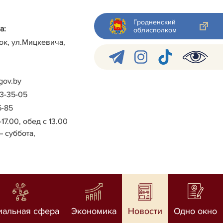
Гродненский
а:
облисполком
ок, ул.Мицкевича,
gov.by
-3-35-05
5-85
-17.00, обед с 13.00
– суббота,
иальная сфера
Экономика
Новости
Одно окно