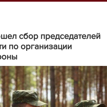
ошел сбор председателей
и по организации
роны