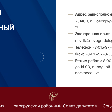
Й
Адрес райисполком
231400, г. Новогруд
НЫЙ
11
Электронная почта:
novrik@novogrudok.
Т
елефон:
(8-015-97)
Факс:
(8-015-97)-3-3
Режим работы:
8.00
до 14.00, выходной 
воскресенье
ия
Новогрудский районный Совет депутатов
Соц