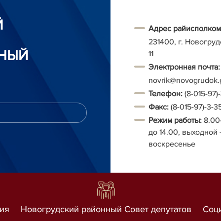
Й
Адрес райисполком
231400, г. Новогруд
НЫЙ
11
Электронная почта:
novrik@novogrudok.
Т
елефон:
(8-015-97)
Факс:
(8-015-97)-3-3
Режим работы:
8.00
до 14.00, выходной 
воскресенье
ия
Новогрудский районный Совет депутатов
Соц