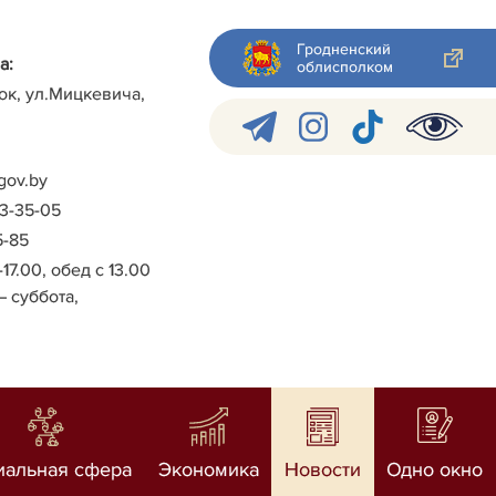
Гродненский
а:
облисполком
ок, ул.Мицкевича,
gov.by
-3-35-05
5-85
-17.00, обед с 13.00
– суббота,
иальная сфера
Экономика
Новости
Одно окно